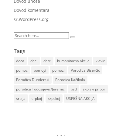
Dovod unosa
Dovod komentara
sr.WordPress.org
Tags
deca
deci
dete
humanitarna akcija
klavir
pomoc
pomoyi
pomozi
Porodica Biserčić
Porodica Dunđerski
Porodica Kačikola
porodica Todosijević/Jeremić
psd
skolski pribor
srbija
srpkoj
srpskoj
USPEŠNA AKCIJA