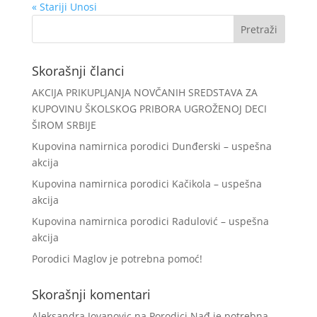
« Stariji Unosi
Skorašnji članci
AKCIJA PRIKUPLJANJA NOVČANIH SREDSTAVA ZA
KUPOVINU ŠKOLSKOG PRIBORA UGROŽENOJ DECI
ŠIROM SRBIJE
Kupovina namirnica porodici Dunđerski – uspešna
akcija
Kupovina namirnica porodici Kačikola – uspešna
akcija
Kupovina namirnica porodici Radulović – uspešna
akcija
Porodici Maglov je potrebna pomoć!
Skorašnji komentari
Aleksandra Jovanovic
na
Porodici Nađ je potrebna