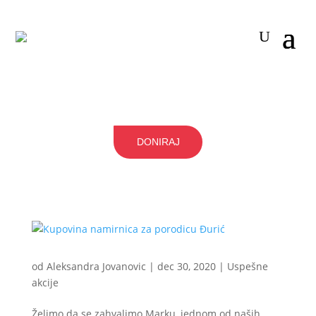
DONIRAJ
od
Aleksandra Jovanovic
|
dec 30, 2020
|
Uspešne
akcije
Želimo da se zahvalimo Marku, jednom od naših