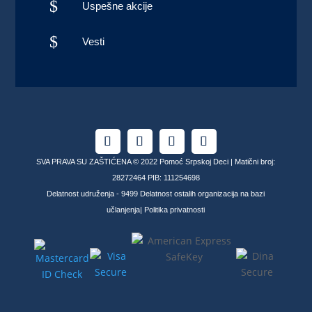
$
Uspešne akcije
$
Vesti
SVA PRAVA SU ZAŠTIĆENA © 2022 Pomoć Srpskoj Deci | Matični broj:
28272464 PIB: 111254698
Delatnost udruženja - 9499 Delatnost ostalih organizacija na bazi
učlanjenja|
Politika privatnosti