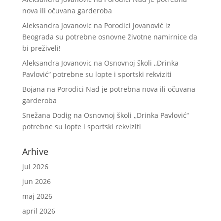
nova ili očuvana garderoba
Aleksandra Jovanovic
na
Porodici Jovanović iz
Beograda su potrebne osnovne životne namirnice da
bi preživeli!
Aleksandra Jovanovic
na
Osnovnoj školi ,,Drinka
Pavlović“ potrebne su lopte i sportski rekviziti
Bojana
na
Porodici Nađ je potrebna nova ili očuvana
garderoba
Snežana Dodig
na
Osnovnoj školi ,,Drinka Pavlović“
potrebne su lopte i sportski rekviziti
Arhive
jul 2026
jun 2026
maj 2026
april 2026