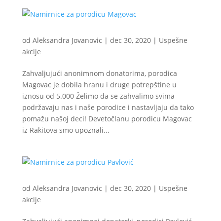
od
Aleksandra Jovanovic
|
dec 30, 2020
|
Uspešne
akcije
Zahvaljujući anonimnom donatorima, porodica
Magovac je dobila hranu i druge potrepštine u
iznosu od 5.000 Želimo da se zahvalimo svima
podržavaju nas i naše porodice i nastavljaju da tako
pomažu našoj deci! Devetočlanu porodicu Magovac
iz Rakitova smo upoznali...
od
Aleksandra Jovanovic
|
dec 30, 2020
|
Uspešne
akcije