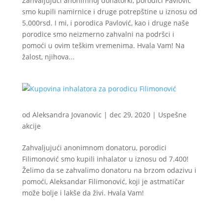
Zahvaljujući anonimnoj donatorki, porodici Pavlović
smo kupili namirnice i druge potrepštine u iznosu od
5.000rsd. I mi, i porodica Pavlović, kao i druge naše
porodice smo neizmerno zahvalni na podršci i
pomoći u ovim teškim vremenima. Hvala Vam! Na
žalost, njihova...
od
Aleksandra Jovanovic
|
dec 29, 2020
|
Uspešne
akcije
Zahvaljujući anonimnom donatoru, porodici
Filimonović smo kupili inhalator u iznosu od 7.400!
Želimo da se zahvalimo donatoru na brzom odazivu i
pomoći, Aleksandar Filimonović, koji je astmatičar
može bolje i lakše da živi. Hvala Vam!