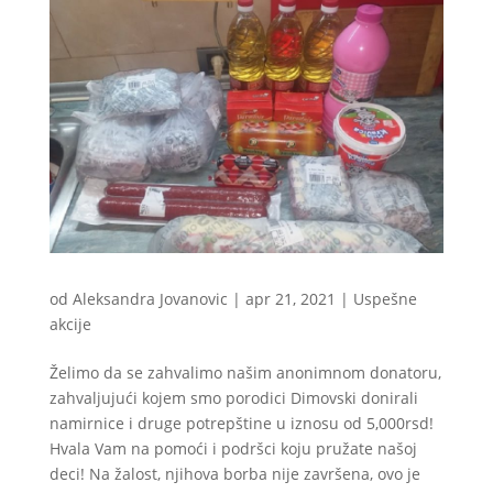
od
Aleksandra Jovanovic
|
apr 21, 2021
|
Uspešne
akcije
Želimo da se zahvalimo našim anonimnom donatoru,
zahvaljujući kojem smo porodici Dimovski donirali
namirnice i druge potrepštine u iznosu od 5,000rsd!
Hvala Vam na pomoći i podršci koju pružate našoj
deci! Na žalost, njihova borba nije završena, ovo je