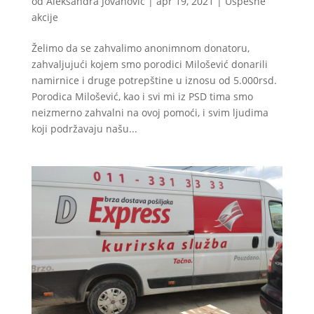
od
Aleksandra Jovanovic
|
apr 19, 2021
|
Uspešne
akcije
Želimo da se zahvalimo anonimnom donatoru,
zahvaljujući kojem smo porodici Milošević donarili
namirnice i druge potrepštine u iznosu od 5.000rsd.
Porodica Milošević, kao i svi mi iz PSD tima smo
neizmerno zahvalni na ovoj pomoći, i svim ljudima
koji podržavaju našu...