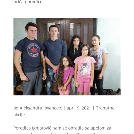
priča porodice...
od
Aleksandra Jovanovic
|
apr 19, 2021
|
Trenutne
akcije
Porodica Ignjatović nam se obratila sa apelom za