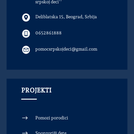
srpskoj deci''
Deliblatska 15, Beograd, Srbija
0652861888
pomocsrpskojdeci@gmail.com
PROJEKTI
$
Pomozi porodici
$
Sponzoriši dete