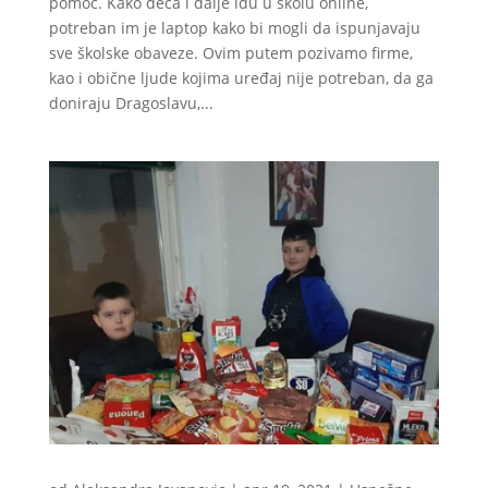
pomoć. Kako deca i dalje idu u školu online,
potreban im je laptop kako bi mogli da ispunjavaju
sve školske obaveze. Ovim putem pozivamo firme,
kao i obične ljude kojima uređaj nije potreban, da ga
doniraju Dragoslavu,...