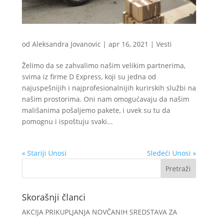
od
Aleksandra Jovanovic
|
apr 16, 2021
|
Vesti
Želimo da se zahvalimo našim velikim partnerima,
svima iz firme D Express, koji su jedna od
najuspešnijih i najprofesionalnijih kurirskih službi na
našim prostorima. Oni nam omogućavaju da našim
mališanima pošaljemo pakete, i uvek su tu da
pomognu i ispoštuju svaki...
« Stariji Unosi
Sledeći Unosi »
Skorašnji članci
AKCIJA PRIKUPLJANJA NOVČANIH SREDSTAVA ZA