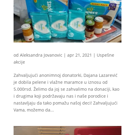
od
Aleksandra Jovanovic
|
apr 21, 2021
|
Uspešne
akcije
Zahvaljujući anonimnoj donatorki, Dajana Lazarević
je dobila pelene i vlažne maramce u iznosu od
5.000rsd. Želimo da joj se zahvalimo na donaciji, kao
i drugima koji podržavaju nas i naše porodice i
nastavljaju da tako pomažu našoj deci! Zahvaljujući
Vama, možemo da...