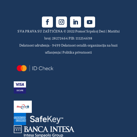
SVA PRAVA SU ZAŠTIĆENA © 2022 Pomoć Srpskoj Deci | Matični
broj: 28272464 PIB: 111254698
Delatnost udruženja - 9499 Delatnost ostalih organizacija na bazi
učlanjenja|
Politika privatnosti