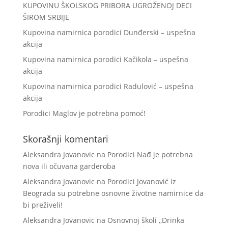
KUPOVINU ŠKOLSKOG PRIBORA UGROŽENOJ DECI
ŠIROM SRBIJE
Kupovina namirnica porodici Dunđerski – uspešna
akcija
Kupovina namirnica porodici Kačikola – uspešna
akcija
Kupovina namirnica porodici Radulović – uspešna
akcija
Porodici Maglov je potrebna pomoć!
Skorašnji komentari
Aleksandra Jovanovic
na
Porodici Nađ je potrebna
nova ili očuvana garderoba
Aleksandra Jovanovic
na
Porodici Jovanović iz
Beograda su potrebne osnovne životne namirnice da
bi preživeli!
Aleksandra Jovanovic
na
Osnovnoj školi ,,Drinka