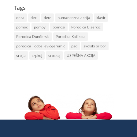
Tags
deca
deci
dete
humanitarna akcija
klavir
pomoc
pomoyi
pomozi
Porodica Biserčić
Porodica Dunđerski
Porodica Kačikola
porodica Todosijević/Jeremić
psd
skolski pribor
srbija
srpkoj
srpskoj
USPEŠNA AKCIJA