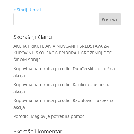
« Stariji Unosi
Skorašnji članci
AKCIJA PRIKUPLJANJA NOVČANIH SREDSTAVA ZA
KUPOVINU ŠKOLSKOG PRIBORA UGROŽENOJ DECI
ŠIROM SRBIJE
Kupovina namirnica porodici Dunđerski – uspešna
akcija
Kupovina namirnica porodici Kačikola – uspešna
akcija
Kupovina namirnica porodici Radulović – uspešna
akcija
Porodici Maglov je potrebna pomoć!
Skorašnji komentari