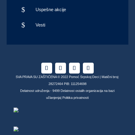
$
Uspešne akcije
$
Vesti
SVA PRAVA SU ZAŠTIĆENA © 2022 Pomoć Srpskoj Deci | Matični broj:
28272464 PIB: 111254698
Delatnost udruženja - 9499 Delatnost ostalih organizacija na bazi
učlanjenja|
Politika privatnosti