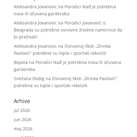
Aleksandra Jovanovic
na
Porodici Nađ je potrebna
nova ili očuvana garderoba
Aleksandra Jovanovic
na
Porodici Jovanović iz
Beograda su potrebne osnovne životne namirnice da
bi preživeli!
Aleksandra Jovanovic
na
Osnovnoj školi ,,Drinka
Pavlović“ potrebne su lopte i sportski rekviziti
Bojana
na
Porodici Nađ je potrebna nova ili očuvana
garderoba
Snežana Dodig
na
Osnovnoj školi ,,Drinka Pavlović“
potrebne su lopte i sportski rekviziti
Arhive
jul 2026
jun 2026
maj 2026