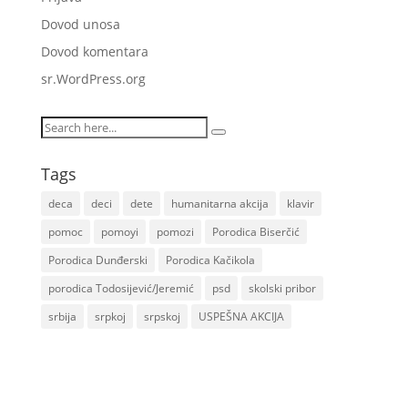
Dovod unosa
Dovod komentara
sr.WordPress.org
Tags
deca
deci
dete
humanitarna akcija
klavir
pomoc
pomoyi
pomozi
Porodica Biserčić
Porodica Dunđerski
Porodica Kačikola
porodica Todosijević/Jeremić
psd
skolski pribor
srbija
srpkoj
srpskoj
USPEŠNA AKCIJA