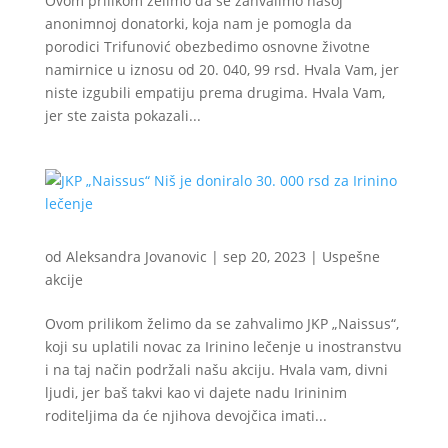
Ovom prilikom želimo da se zahvalimo našoj
anonimnoj donatorki, koja nam je pomogla da
porodici Trifunović obezbedimo osnovne životne
namirnice u iznosu od 20. 040, 99 rsd. Hvala Vam, jer
niste izgubili empatiju prema drugima. Hvala Vam,
jer ste zaista pokazali...
od
Aleksandra Jovanovic
|
sep 20, 2023
|
Uspešne
akcije
Ovom prilikom želimo da se zahvalimo JKP „Naissus“,
koji su uplatili novac za Irinino lečenje u inostranstvu
i na taj način podržali našu akciju. Hvala vam, divni
ljudi, jer baš takvi kao vi dajete nadu Irininim
roditeljima da će njihova devojčica imati...