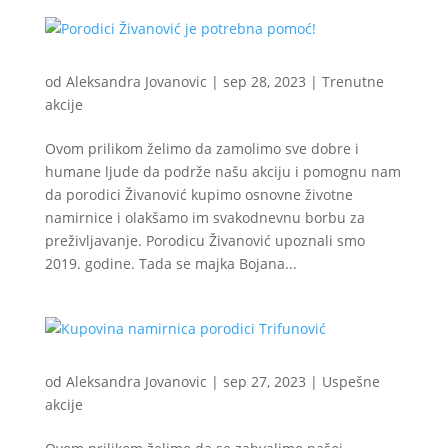
od
Aleksandra Jovanovic
|
sep 28, 2023
|
Trenutne
akcije
Ovom prilikom želimo da zamolimo sve dobre i
humane ljude da podrže našu akciju i pomognu nam
da porodici Živanović kupimo osnovne životne
namirnice i olakšamo im svakodnevnu borbu za
preživljavanje. Porodicu Živanović upoznali smo
2019. godine. Tada se majka Bojana...
od
Aleksandra Jovanovic
|
sep 27, 2023
|
Uspešne
akcije