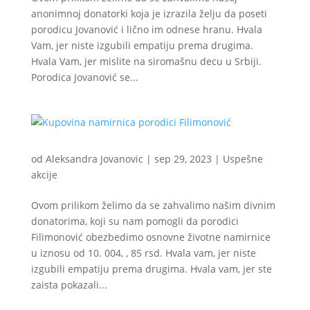
anonimnoj donatorki koja je izrazila želju da poseti
porodicu Jovanović i lično im odnese hranu. Hvala
Vam, jer niste izgubili empatiju prema drugima.
Hvala Vam, jer mislite na siromašnu decu u Srbiji.
Porodica Jovanović se...
od
Aleksandra Jovanovic
|
sep 29, 2023
|
Uspešne
akcije
Ovom prilikom želimo da se zahvalimo našim divnim
donatorima, koji su nam pomogli da porodici
Filimonović obezbedimo osnovne životne namirnice
u iznosu od 10. 004, , 85 rsd. Hvala vam, jer niste
izgubili empatiju prema drugima. Hvala vam, jer ste
zaista pokazali...