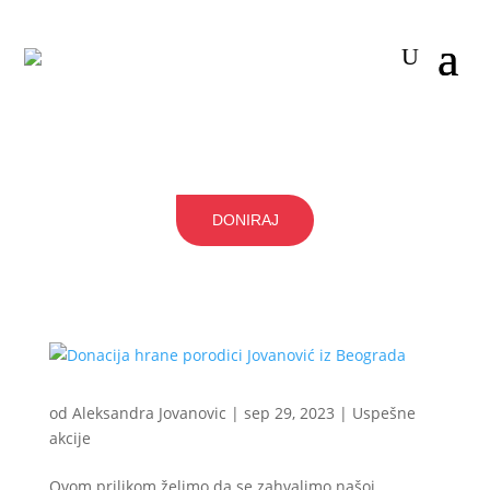
DONIRAJ
od
Aleksandra Jovanovic
|
sep 29, 2023
|
Uspešne
akcije
Ovom prilikom želimo da se zahvalimo našoj