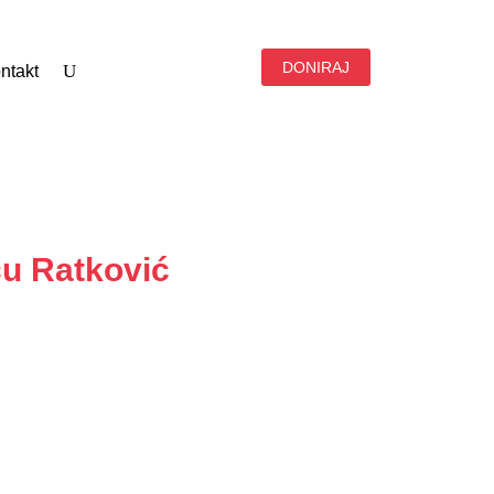
DONIRAJ
ntakt
cu Ratković