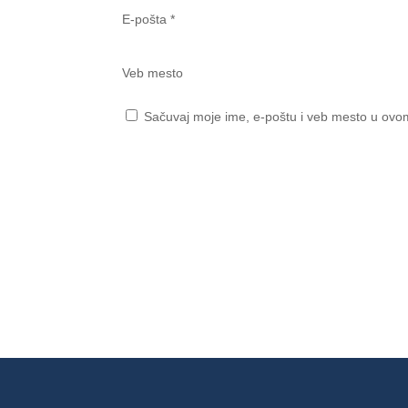
E-pošta
*
Veb mesto
Sačuvaj moje ime, e-poštu i veb mesto u ovo