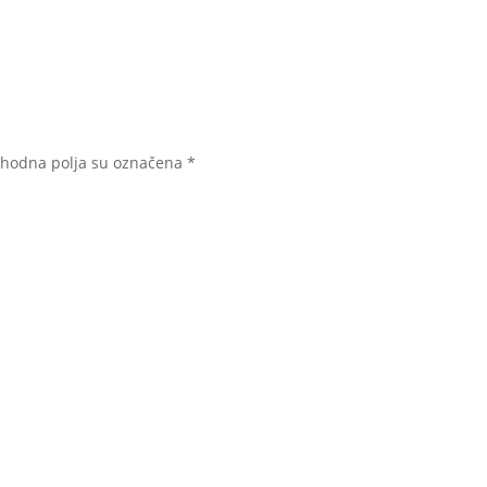
hodna polja su označena
*