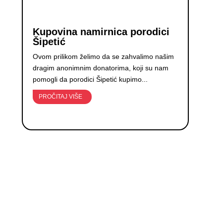
Kupovina namirnica porodici
Šipetić
Ovom prilikom želimo da se zahvalimo našim
dragim anonimnim donatorima, koji su nam
pomogli da porodici Šipetić kupimo...
PROČITAJ VIŠE