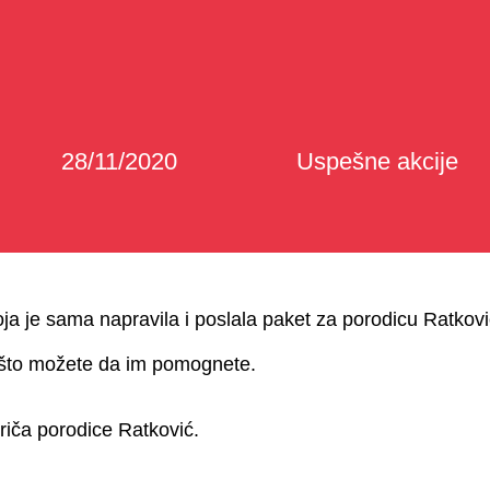
28/11/2020
Uspešne akcije
a je sama napravila i poslala paket za porodicu Ratkovi
o što možete da im pomognete.
riča porodice Ratković.