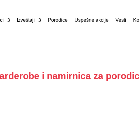
ci
Izveštaji
Porodice
Uspešne akcije
Vesti
Ko
arderobe i namirnica za porodi