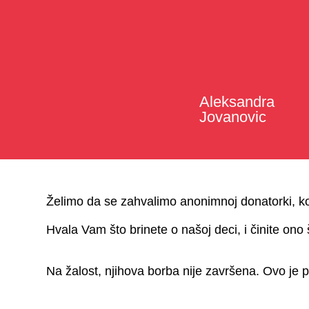
Aleksandra
Jovanovic
Želimo da se zahvalimo anonimnoj donatorki, koj
Hvala Vam što brinete o našoj deci, i činite on
Na žalost, njihova borba nije završena. Ovo je p