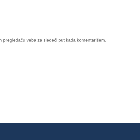
m pregledaču veba za sledeći put kada komentarišem.