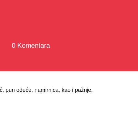
0 Komentara
ć, pun odeće, namirnica, kao i pažnje.