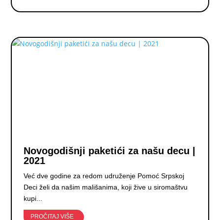
Novogodišnji paketići za našu decu |
2021
Već dve godine za redom udruženje Pomoć Srpskoj
Deci želi da našim mališanima, koji žive u siromaštvu
kupi...
PROČITAJ VIŠE