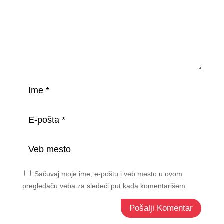
Sačuvaj moje ime, e-poštu i veb mesto u ovom
pregledaču veba za sledeći put kada komentarišem.
Pošalji Komentar