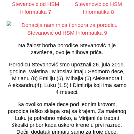
Na žalost borba porodice Stevanović nije
završena, ovo je njihova priča.
Porodicu Stevanović smo upoznali 26. jula 2019.
godine. Valetina i Miroslav imaju Sedmoro dece,
Mirjanu (8) Emiliju (6), Mihajla (5) Aleksandra i
Aleksandru(4), Luku (1.5) i Dimitrija koji ima samo
4 meseci.
Sa ovoliko male dece pod jednim krovom,
porodica teško sklapa kraj sa krajem. Za malenog
Luku je potrebno mleko, a Mirijani će trebati
škoslki pribor kada uskoro krene u prvi razred.
Dečiji dodatak primaju samo za troje dece.