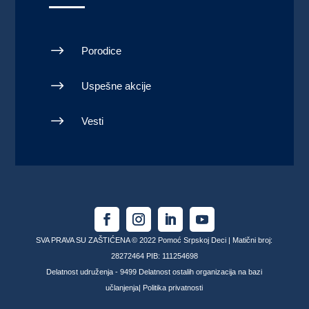
$
Porodice
$
Uspešne akcije
$
Vesti
SVA PRAVA SU ZAŠTIĆENA © 2022 Pomoć Srpskoj Deci | Matični broj:
28272464 PIB: 111254698
Delatnost udruženja - 9499 Delatnost ostalih organizacija na bazi
učlanjenja|
Politika privatnosti