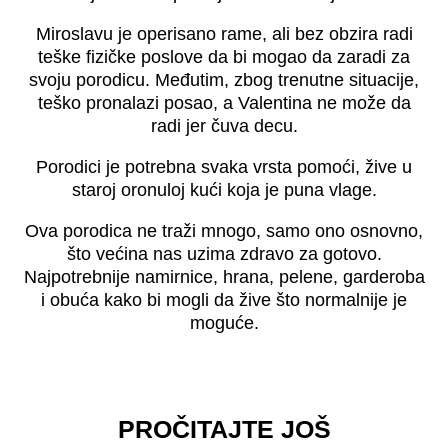
Miroslavu je operisano rame, ali bez obzira radi
teške fizičke poslove da bi mogao da zaradi za
svoju porodicu. Međutim, zbog trenutne situacije,
teško pronalazi posao, a Valentina ne može da
radi jer čuva decu.
Porodici je potrebna svaka vrsta pomoći, žive u
staroj oronuloj kući koja je puna vlage.
Ova porodica ne traži mnogo, samo ono osnovno,
što većina nas uzima zdravo za gotovo.
Najpotrebnije namirnice, hrana, pelene, garderoba
i obuća kako bi mogli da žive što normalnije je
moguće.
PROČITAJTE JOŠ