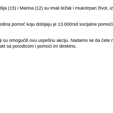
lija (15) i Marina (12) su imali težak i mukotrpan život, 
ina pomoć koju dobijaju je 13.000rsd socijalne pomoći ali
i su omogućili ovu uspešnu akciju. Nadamo se da ćete na
akt sa porodicom i pomoći im direktno.