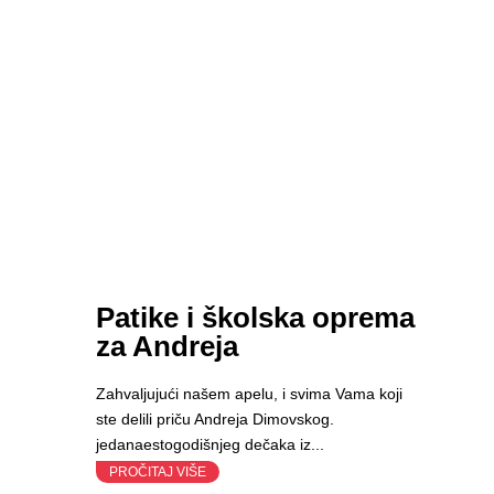
Patike i školska oprema
za Andreja
Zahvaljujući našem apelu, i svima Vama koji
ste delili priču Andreja Dimovskog.
jedanaestogodišnjeg dečaka iz...
PROČITAJ VIŠE