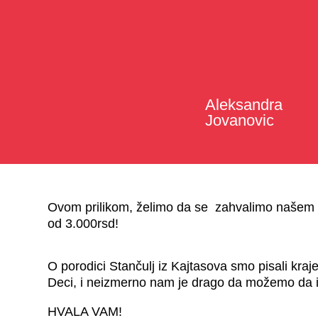
Aleksandra
Jovanovic
Ovom prilikom, želimo da se zahvalimo našem a
od 3.000rsd!
O porodici Stančulj iz Kajtasova smo pisali kraje
Deci, i neizmerno nam je drago da možemo da
HVALA VAM!