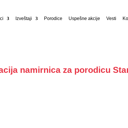
ci
Izveštaji
Porodice
Uspešne akcije
Vesti
Ko
cija namirnica za porodicu Sta