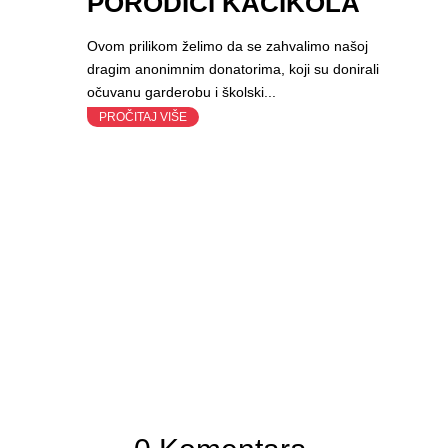
PORODICI KAČIKOLA
Ovom prilikom želimo da se zahvalimo našoj
dragim anonimnim donatorima, koji su donirali
očuvanu garderobu i školski...
PROČITAJ VIŠE