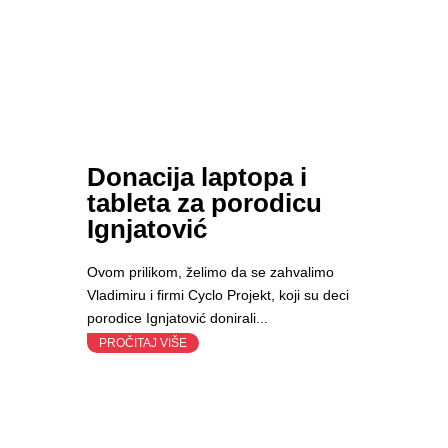
Donacija laptopa i
tableta za porodicu
Ignjatović
Ovom prilikom, želimo da se zahvalimo
Vladimiru i firmi Cyclo Projekt, koji su deci
porodice Ignjatović donirali...
PROČITAJ VIŠE