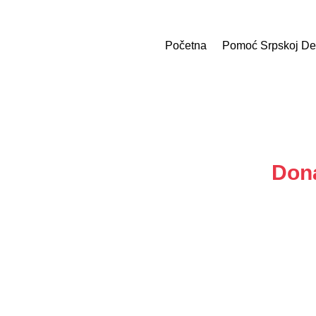
Početna
Pomoć Srpskoj De
Dona