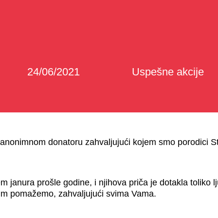
24/06/2021
Uspešne akcije
nonimnom donatoru zahvaljujući kojem smo porodici Stanč
m janura prošle godine, i njihova priča je dotakla toliko
 im pomažemo, zahvaljujući svima Vama.