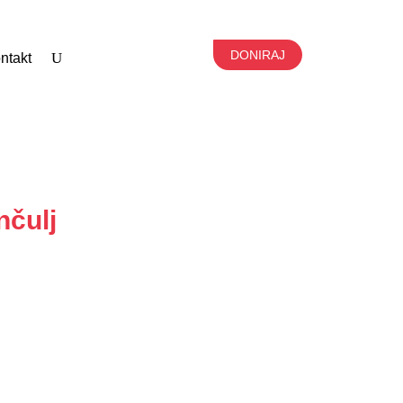
DONIRAJ
ntakt
nčulj