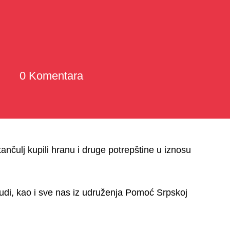
0 Komentara
ulj kupili hranu i druge potrepštine u iznosu
 ljudi, kao i sve nas iz udruženja Pomoć Srpskoj