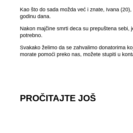
Kao što do sada možda već i znate, Ivana (20), I
godinu dana.
Nakon majčine smrti deca su prepuštena sebi, jed
potrebno.
Svakako želimo da se zahvalimo donatorima koj
morate pomoći preko nas, možete stupiti u kont
PROČITAJTE JOŠ