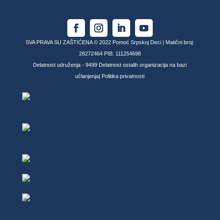
SVA PRAVA SU ZAŠTIĆENA © 2022 Pomoć Srpskoj Deci | Matični broj:
28272464 PIB: 111254698
Delatnost udruženja - 9499 Delatnost ostalih organizacija na bazi
učlanjenja|
Politika privatnosti