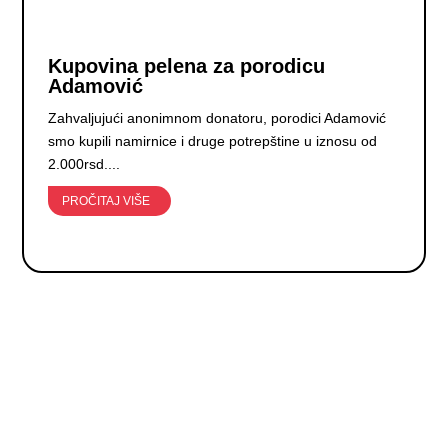
Kupovina pelena za porodicu
Adamović
Zahvaljujući anonimnom donatoru, porodici Adamović
smo kupili namirnice i druge potrepštine u iznosu od
2.000rsd....
PROČITAJ VIŠE