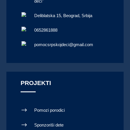
deci''
Deliblatska 15, Beograd, Srbija
0652861888
pomocsrpskojdeci@gmail.com
PROJEKTI
$
Pomozi porodici
$
Sponzoriši dete