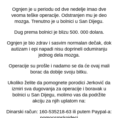
Ognjen je u periodu od dve nedelje imao dve
veoma teške operacije. Odstranjen mu je deo
mozga. Trenutno je u bolnici u San Dijegu.
Dug prema bolnici je blizu 500. 000 dolara.
Ognjen je bio zdrav i sasvim normalan dečak, dok
autizam i epi napadi nisu doprineli odumiranju
jednog dela mozga.
Operacije su prošle i nadamo se da će ovaj mali
borac da dobije svoju bitku.
Ukoliko želite da pomognete porodici Jerković da
izmiri sva dugovanja za operacije i boravak u
bolnici u San Dijegu, molimo vas da podržite
akciju za njih uplatom na:
Dinarski račun: 160-535218-63 ili putem Paypal-a:
pomocsrpskojdeci