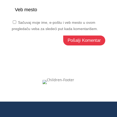
Sačuvaj moje ime, e-poštu i veb mesto u ovom
pregledaču veba za sledeći put kada komentarišem.
Pošalji Komentar