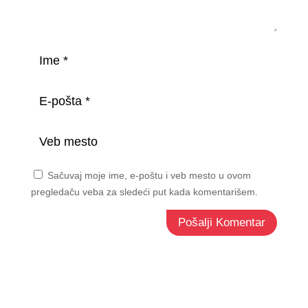
Sačuvaj moje ime, e-poštu i veb mesto u ovom
pregledaču veba za sledeći put kada komentarišem.
Pošalji Komentar