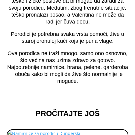
teške fizičke poslove da bi mogao da zaradi za
svoju porodicu. Međutim, zbog trenutne situacije,
teško pronalazi posao, a Valentina ne može da
radi jer čuva decu.
Porodici je potrebna svaka vrsta pomoći, žive u
staroj oronuloj kući koja je puna vlage.
Ova porodica ne traži mnogo, samo ono osnovno,
što većina nas uzima zdravo za gotovo.
Najpotrebnije namirnice, hrana, pelene, garderoba
i obuća kako bi mogli da žive što normalnije je
moguće.
PROČITAJTE JOŠ