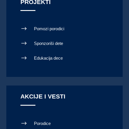
PROJEKTI
$
Pomozi porodici
$
Sponzoriši dete
$
Edukacija dece
AKCIJE I VESTI
$
Porodice