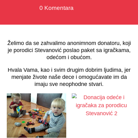
0 Komentara
Želimo da se zahvalimo anonimnom donatoru, koji
je porodici Stevanović poslao paket sa igračkama,
odećom i obućom.
Hvala Vama, kao i svim drugim dobrim ljudima, jer
menjate živote naše dece i omogućavate im da
imaju sve neophodne stvari.