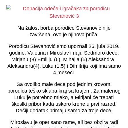
Na žalost borba porodice Stevanović nije
završena, ovo je njihova priča.
Porodicu Stevanović smo upoznali 26. jula 2019.
godine. Valetina i Miroslav imaju Sedmoro dece,
Mirjanu (8) Emiliju (6), Mihajla (5) Aleksandra i
Aleksandru(4), Luku (1.5) i Dimitrija koji ima samo
4 meseci.
Sa ovoliko male dece pod jednim krovom,
porodica teško sklapa kraj sa krajem. Za malenog
Luku je potrebno mleko, a Mirijani će trebati
škoslki pribor kada uskoro krene u prvi razred.
Dečiji dodatak primaju samo za troje dece.
Miroslavu je operisano rame, ali bez obzira radi