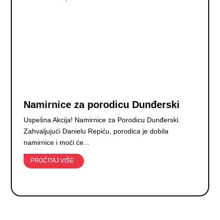
Namirnice za porodicu Dunđerski
Uspešna Akcija! Namirnice za Porodicu Dunđerski.
Zahvaljujući Danielu Repiću, porodica je dobila
namirnice i moći će...
PROČITAJ VIŠE