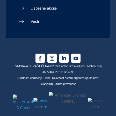
$
Uspešne akcije
$
Vesti
SVA PRAVA SU ZAŠTIĆENA © 2022 Pomoć Srpskoj Deci | Matični broj:
28272464 PIB: 111254698
Delatnost udruženja - 9499 Delatnost ostalih organizacija na bazi
učlanjenja|
Politika privatnosti