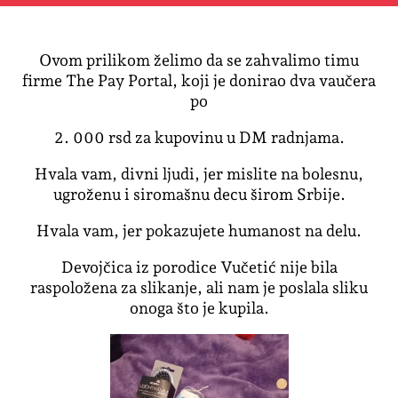
Ovom prilikom želimo da se zahvalimo timu
firme The Pay Portal, koji je donirao dva vaučera
po
2. 000 rsd za kupovinu u DM radnjama.
Hvala vam, divni ljudi, jer mislite na bolesnu,
ugroženu i siromašnu decu širom Srbije.
Hvala vam, jer pokazujete humanost na delu.
Devojčica iz porodice Vučetić nije bila
raspoložena za slikanje, ali nam je poslala sliku
onoga što je kupila.