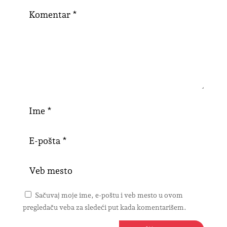
Sačuvaj moje ime, e-poštu i veb mesto u ovom
pregledaču veba za sledeći put kada komentarišem.