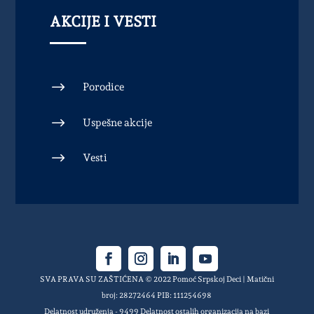
AKCIJE I VESTI
$
Porodice
$
Uspešne akcije
$
Vesti
SVA PRAVA SU ZAŠTIĆENA © 2022 Pomoć Srpskoj Deci | Matični
broj: 28272464 PIB: 111254698
Delatnost udruženja - 9499 Delatnost ostalih organizacija na bazi