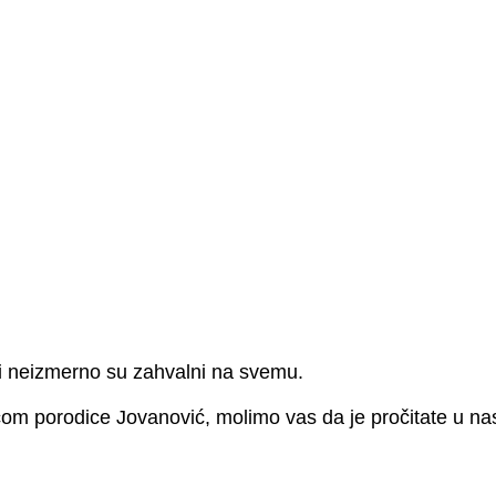
i neizmerno su zahvalni na svemu.
ričom porodice Jovanović, molimo vas da je pročitate u na