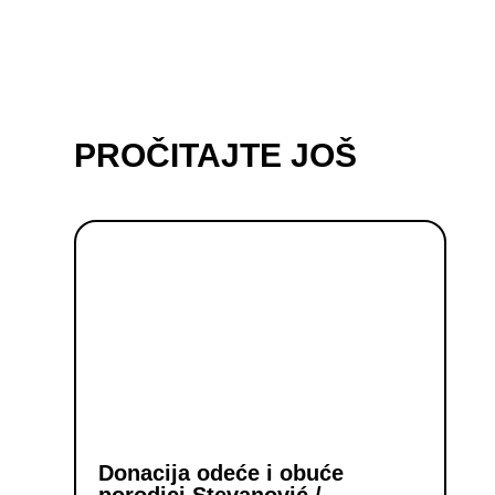
PROČITAJTE JOŠ
Donacija odeće i obuće
porodici Stevanović /