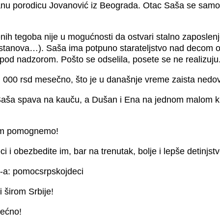
nu porodicu Jovanović iz Beograda. Otac Saša se samost
nih tegoba nije u mogućnosti da ostvari stalno zaposlenj
a stanova…). Saša ima potpuno starateljstvo nad decom
i pod nadzorom. Pošto se odselila, posete se ne realizuju
 000 rsd mesečno, što je u današnje vreme zaista nedovo
Saša spava na kauču, a Dušan i Ena na jednom malom kre
a im pomognemo!
ci i obezbedite im, bar na trenutak, bolje i lepše detinjst
l-a: pomocsrpskojdeci
 širom Srbije!
rećno!