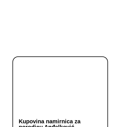
Kupovina namirnica za
porodicu Anđelković