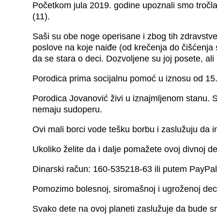
Početkom jula 2019. godine upoznali smo tročla
(11).
Saši su obe noge operisane i zbog tih zdravstve
poslove na koje naiđe (od krečenja do čišćenj
da se stara o deci. Dozvoljene su joj posete, al
Porodica prima socijalnu pomoć u iznosu od 15.
Porodica Jovanović živi u iznajmljenom stanu. 
nemaju sudoperu.
Ovi mali borci vode tešku borbu i zaslužuju d
Ukoliko želite da i dalje pomažete ovoj divnoj de
Dinarski račun: 160-535218-63 ili putem PayPa
Pomozimo bolesnoj, siromašnoj i ugroženoj deci
Svako dete na ovoj planeti zaslužuje da bude s