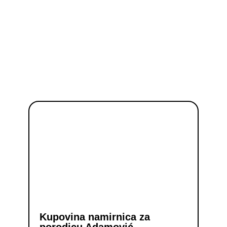
Kupovina namirnica za
porodicu Adamović