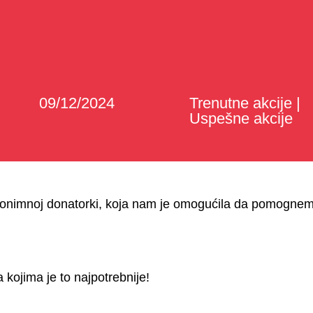
09/12/2024
Trenutne akcije
|
Uspešne akcije
nonimnoj donatorki, koja nam je omogućila da pomognem
ojima je to najpotrebnije!