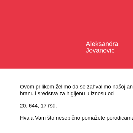
Aleksandra
Jovanovic
Ovom prilikom želimo da se zahvalimo našoj a
hranu i sredstva za higijenu u iznosu od
20. 644, 17 rsd.
Hvala Vam što nesebično pomažete porodicama k