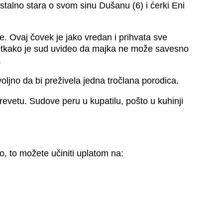
alno stara o svom sinu Dušanu (6) i ćerki Eni
e. Ovaj čovek je jako vredan i prihvata sve
 otkako je sud uvideo da majka ne može savesno
.
ljno da bi preživela jedna tročlana porodica.
vetu. Sudove peru u kupatilu, pošto u kuhinji
vo, to možete učiniti uplatom na: