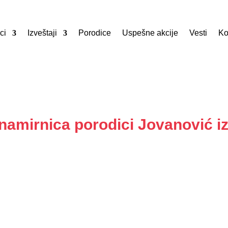
ci
Izveštaji
Porodice
Uspešne akcije
Vesti
Ko
namirnica porodici Jovanović i