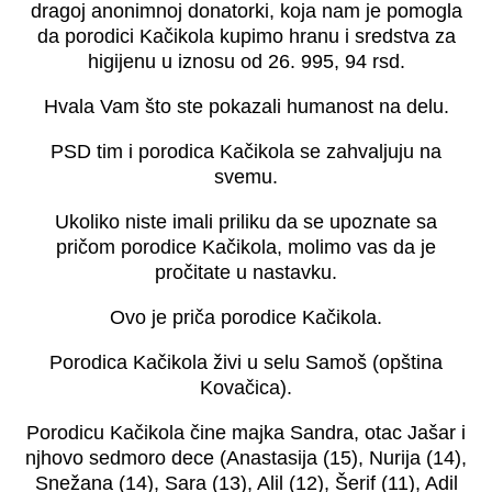
dragoj anonimnoj donatorki, koja nam je pomogla
da porodici Kačikola kupimo hranu i sredstva za
higijenu u iznosu od 26. 995, 94 rsd.
Hvala Vam što ste pokazali humanost na delu.
PSD tim i porodica Kačikola se zahvaljuju na
svemu.
Ukoliko niste imali priliku da se upoznate sa
pričom porodice Kačikola, molimo vas da je
pročitate u nastavku.
Ovo je priča porodice Kačikola.
Porodica Kačikola živi u selu Samoš (opština
Kovačica).
Porodicu Kačikola čine majka Sandra, otac Jašar i
njhovo sedmoro dece (Anastasija (15), Nurija (14),
Snežana (14), Sara (13), Alil (12), Šerif (11), Adil