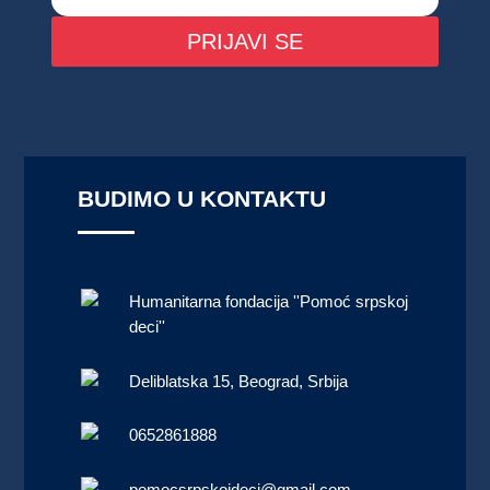
PRIJAVI SE
BUDIMO U KONTAKTU
Humanitarna fondacija ''Pomoć srpskoj
deci''
Deliblatska 15, Beograd, Srbija
0652861888
pomocsrpskojdeci@gmail.com