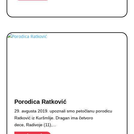
Porodica Ratković
29. avgusta 2019. upoznali smo petočlanu porodicu
Ratković iz Kuršmlije. Dragan ima četvoro
dece, Radivoje (11),...