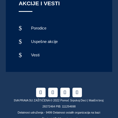
AKCIJE I VESTI
$
Porodice
$
Uspešne akcije
$
Vesti
SVA PRAVA SU ZAŠTIĆENA © 2022 Pomoć Srpskoj Deci | Matični broj:
28272464 PIB: 111254698
Delatnost udruženja - 9499 Delatnost ostalih organizacija na bazi