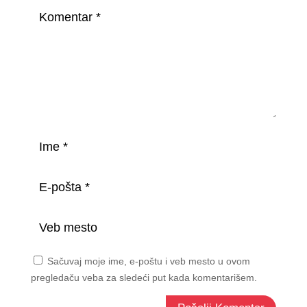
Sačuvaj moje ime, e-poštu i veb mesto u ovom
pregledaču veba za sledeći put kada komentarišem.