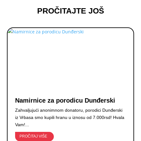
PROČITAJTE JOŠ
Namirnice za porodicu Dunđerski
Zahvaljujući anonimnom donatoru, porodici Dunđerski
iz Vrbasa smo kupili hranu u iznosu od 7.000rsd! Hvala
Vam!...
PROČITAJ VIŠE