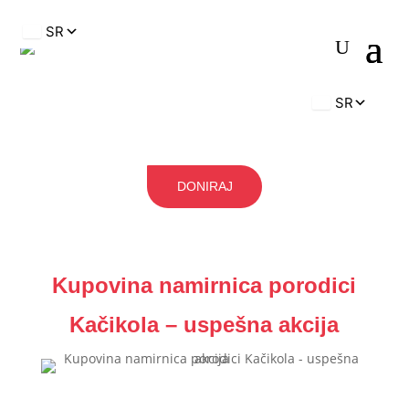
DONIRAJ
Kupovina namirnica porodici
Kačikola – uspešna akcija