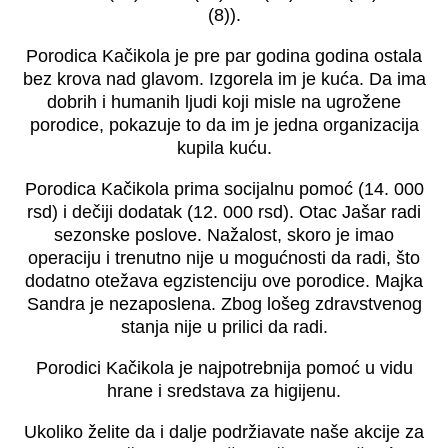
(8)).
Porodica Kačikola je pre par godina godina ostala
bez krova nad glavom. Izgorela im je kuća. Da ima
dobrih i humanih ljudi koji misle na ugrožene
porodice, pokazuje to da im je jedna organizacija
kupila kuću.
Porodica Kačikola prima socijalnu pomoć (14. 000
rsd) i dečiji dodatak (12. 000 rsd). Otac Jašar radi
sezonske poslove. Nažalost, skoro je imao
operaciju i trenutno nije u mogućnosti da radi, što
dodatno otežava egzistenciju ove porodice. Majka
Sandra je nezaposlena. Zbog lošeg zdravstvenog
stanja nije u prilici da radi.
Porodici Kačikola je najpotrebnija pomoć u vidu
hrane i sredstava za higijenu.
Ukoliko želite da i dalje podržiavate naše akcije za