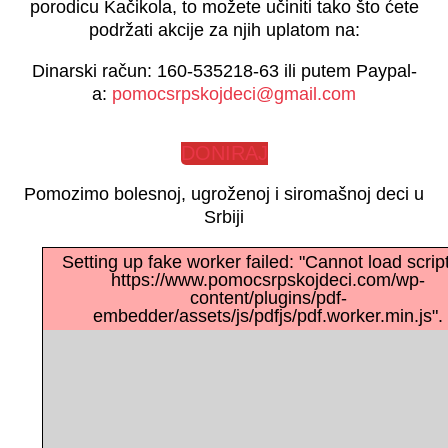
porodicu Kačikola, to možete učiniti tako što ćete
podržati akcije za njih uplatom na:
Dinarski račun: 160-535218-63 ili putem Paypal-
a:
pomocsrpskojdeci@gmail.com
DONIRAJ
Pomozimo bolesnoj, ugroženoj i siromašnoj deci u
Srbiji
Setting up fake worker failed: "Cannot load script
https://www.pomocsrpskojdeci.com/wp-
content/plugins/pdf-
embedder/assets/js/pdfjs/pdf.worker.min.js".