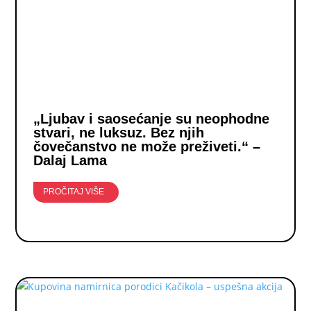
„Ljubav i saosećanje su neophodne
stvari, ne luksuz. Bez njih
čovečanstvo ne može preživeti.“ –
Dalaj Lama
PROČITAJ VIŠE