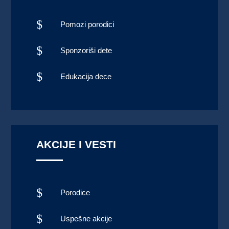
$
Pomozi porodici
$
Sponzoriši dete
$
Edukacija dece
AKCIJE I VESTI
$
Porodice
$
Uspešne akcije