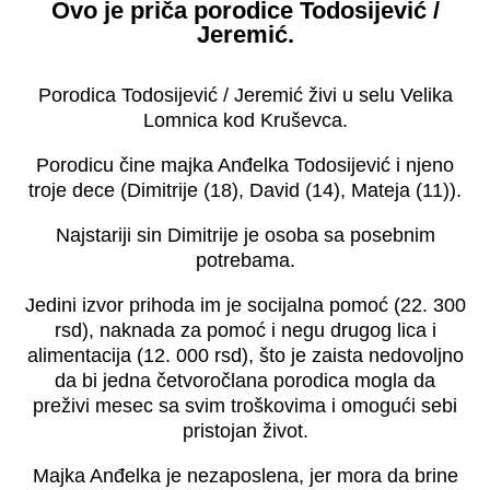
Ovo je priča porodice Todosijević /
Jeremić.
Porodica Todosijević / Jeremić živi u selu Velika
Lomnica kod Kruševca.
Porodicu čine majka Anđelka Todosijević i njeno
troje dece (Dimitrije (18), David (14), Mateja (11)).
Najstariji sin Dimitrije je osoba sa posebnim
potrebama.
Jedini izvor prihoda im je socijalna pomoć (22. 300
rsd), naknada za pomoć i negu drugog lica i
alimentacija (12. 000 rsd), što je zaista nedovoljno
da bi jedna četvoročlana porodica mogla da
preživi mesec sa svim troškovima i omogući sebi
pristojan život.
Majka Anđelka je nezaposlena, jer mora da brine