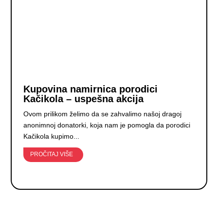
Kupovina namirnica porodici
Kačikola – uspešna akcija
Ovom prilikom želimo da se zahvalimo našoj dragoj
anonimnoj donatorki, koja nam je pomogla da porodici
Kačikola kupimo...
PROČITAJ VIŠE