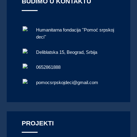
BUDIMO U KONTAKTU
Humanitarna fondacija ''Pomoć srpskoj
deci''
Deliblatska 15, Beograd, Srbija
0652861888
pomocsrpskojdeci@gmail.com
PROJEKTI