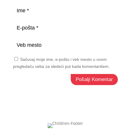
Sačuvaj moje ime, e-poštu i veb mesto u ovom
pregledaču veba za sledeći put kada komentarišem.
Pošalji Komentar