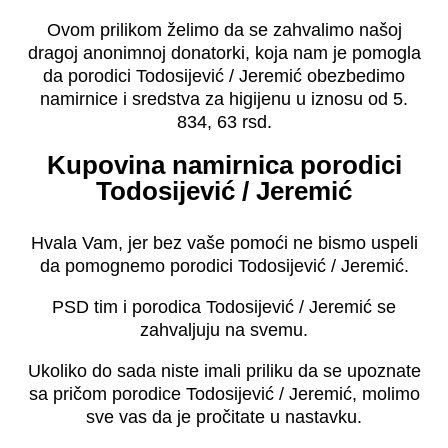
Ovom prilikom želimo da se zahvalimo našoj
dragoj anonimnoj donatorki, koja nam je pomogla
da porodici Todosijević / Jeremić obezbedimo
namirnice i sredstva za higijenu u iznosu od 5.
834, 63 rsd.
Kupovina namirnica porodici
Todosijević / Jeremić
Hvala Vam, jer bez vaše pomoći ne bismo uspeli
da pomognemo porodici Todosijević / Jeremić.
PSD tim i porodica Todosijević / Jeremić se
zahvaljuju na svemu.
Ukoliko do sada niste imali priliku da se upoznate
sa pričom porodice Todosijević / Jeremić, molimo
sve vas da je pročitate u nastavku.