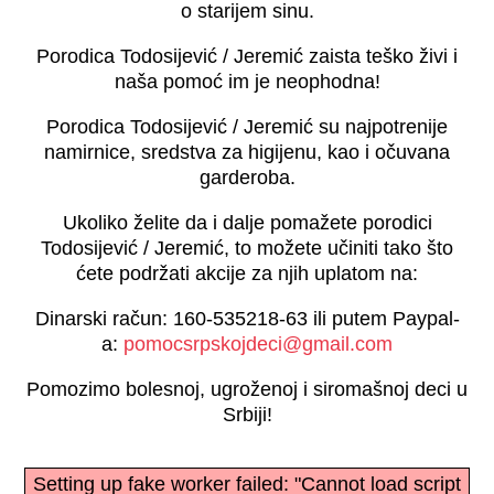
o starijem sinu.
Porodica Todosijević / Jeremić zaista teško živi i
naša pomoć im je neophodna!
Porodica Todosijević / Jeremić su najpotrenije
namirnice, sredstva za higijenu, kao i očuvana
garderoba.
Ukoliko želite da i dalje pomažete porodici
Todosijević / Jeremić, to možete učiniti tako što
ćete podržati akcije za njih uplatom na:
Dinarski račun: 160-535218-63 ili putem Paypal-
a:
pomocsrpskojdeci@gmail.com
Pomozimo bolesnoj, ugroženoj i siromašnoj deci u
Srbiji!
Setting up fake worker failed: "Cannot load script