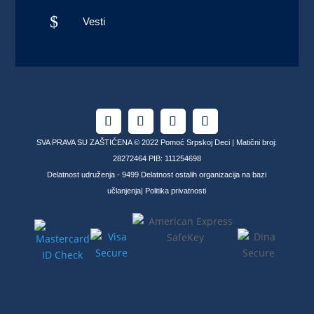
$
Vesti
SVA PRAVA SU ZAŠTIĆENA © 2022 Pomoć Srpskoj Deci | Matični broj:
28272464 PIB: 111254698
Delatnost udruženja - 9499 Delatnost ostalih organizacija na bazi
učlanjenja|
Politika privatnosti