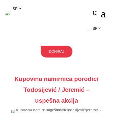
DONIRAJ
Kupovina namirnica porodici
Todosijević / Jeremić –
uspešna akcija