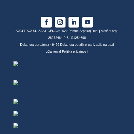
SVA PRAVA SU ZAŠTIĆENA © 2022 Pomoć Srpskoj Deci | Matični broj:
28272464 PIB: 111254698
Delatnost udruženja - 9499 Delatnost ostalih organizacija na bazi
učlanjenja|
Politika privatnosti