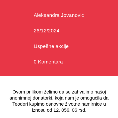
Aleksandra Jovanovic
26/12/2024
Uspešne akcije
0 Komentara
Ovom prilikom želimo da se zahvalimo našoj
anonimnoj donatorki, koja nam je omogućila da
Teodori kupimo osnovne životne namirnice u
iznosu od 12. 056, 06 rsd.