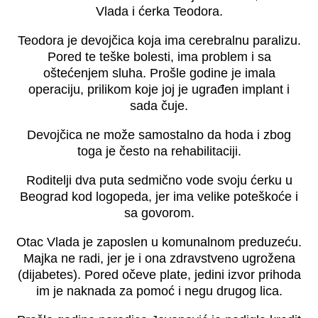
Vlada i ćerka Teodora.
Teodora je devojčica koja ima cerebralnu paralizu.
Pored te teške bolesti, ima problem i sa
oštećenjem sluha. Prošle godine je imala
operaciju, prilikom koje joj je ugrađen implant i
sada čuje.
Devojčica ne može samostalno da hoda i zbog
toga je često na rehabilitaciji.
Roditelji dva puta sedmično vode svoju ćerku u
Beograd kod logopeda, jer ima velike poteškoće i
sa govorom.
Otac Vlada je zaposlen u komunalnom preduzeću.
Majka ne radi, jer je i ona zdravstveno ugrožena
(dijabetes). Pored očeve plate, jedini izvor prihoda
im je naknada za pomoć i negu drugog lica.