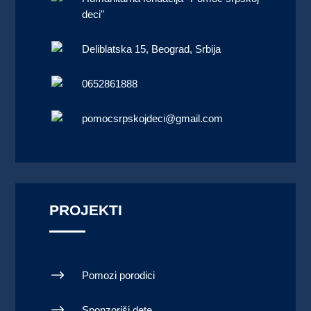
deci''
Deliblatska 15, Beograd, Srbija
0652861888
pomocsrpskojdeci@gmail.com
PROJEKTI
$
Pomozi porodici
$
Sponzoriši dete