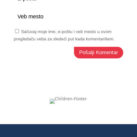
Sačuvaj moje ime, e-poštu i veb mesto u ovom
pregledaču veba za sledeći put kada komentarišem.
Pošalji Komentar