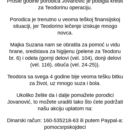
Prošle godine porodica Jovanović je podigla kredit
za Teodorinu operaciju.
Porodica je trenutno u veoma teškoj finansijskoj
situaciji, jer Teodorino lečenje iziskuje mnogo
novca.
Majka Suzana nam se obratila za pomoć u vidu
hrane, sredstava za higijenu (pelene za Teodoru
br. 6) i odela (gornji delovi (vel. 104), donji delovi
(vel. 116), obuća (vel. 24-25)).
Teodora sa svega 4 godine bije veoma tešku bitku
za život, uz mnogo suza i bola.
Ukoliko želite da i dalje pomažete porodici
Jovanović, to možete uraditi tako što ćete podržati
našu akciju uplatom na:
Dinarski račun: 160-535218-63 ili putem Paypal-a:
pomocsrpskojdeci