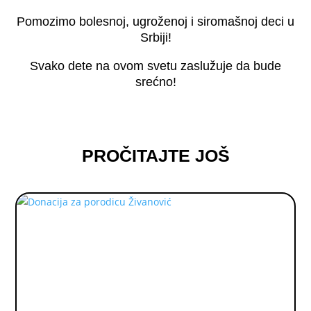
Pomozimo bolesnoj, ugroženoj i siromašnoj deci u
Srbiji!
Svako dete na ovom svetu zaslužuje da bude
srećno!
PROČITAJTE JOŠ