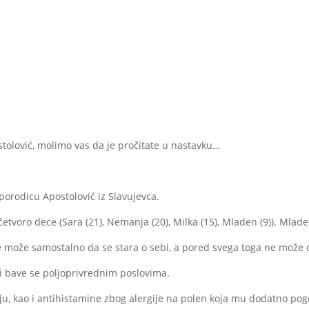
tolović, molimo vas da je pročitate u nastavku…
orodicu Apostolović iz Slavujevca.
etvoro dece (Sara (21), Nemanja (20), Milka (15), Mladen (9)). Mladen
e može samostalno da se stara o sebi, a pored svega toga ne može d
 i bave se poljoprivrednim poslovima.
ju, kao i antihistamine zbog alergije na polen koja mu dodatno pog