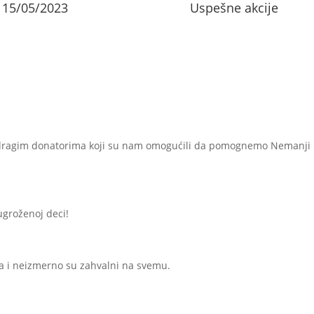
15/05/2023
Uspešne akcije
 dragim donatorima koji su nam omogućili da pomognemo Nemanji 
ugroženoj deci!
a i neizmerno su zahvalni na svemu.