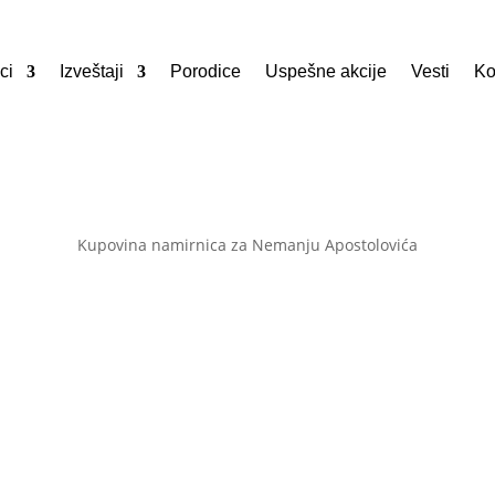
ci
Izveštaji
Porodice
Uspešne akcije
Vesti
Ko
Kupovina namirnica za Nemanju Apostolovića