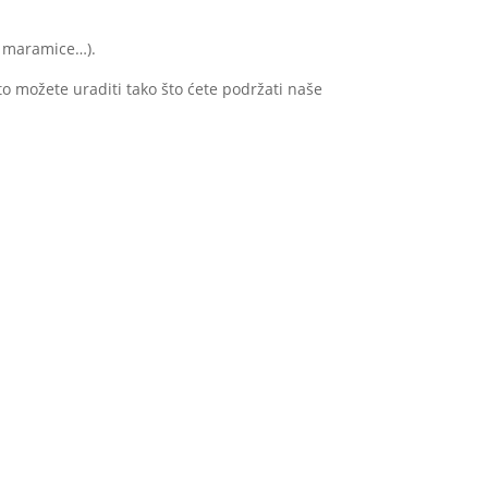
e maramice…).
 to možete uraditi tako što ćete podržati naše