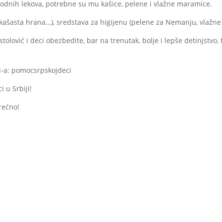
hodnih lekova, potrebne su mu kašice, pelene i vlažne maramice.
(kašasta hrana…), sredstava za higijenu (pelene za Nemanju, vlažn
tolović i deci obezbedite, bar na trenutak, bolje i lepše detinjstvo,
l-a: pomocsrpskojdeci
 u Srbiji!
rećno!