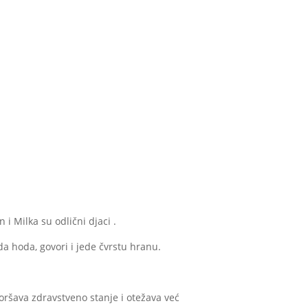
 i Milka su odlični djaci .
a hoda, govori i jede čvrstu hranu.
oršava zdravstveno stanje i otežava već