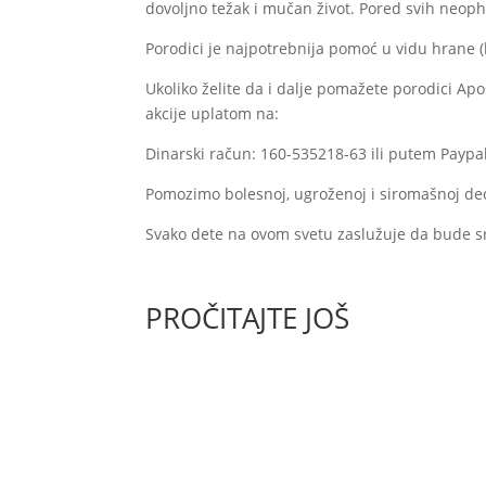
dovoljno težak i mučan život. Pored svih neop
Porodici je najpotrebnija pomoć u vidu hrane 
Ukoliko želite da i dalje pomažete porodici Apos
akcije uplatom na:
Dinarski račun: 160-535218-63 ili putem Paypa
Pomozimo bolesnoj, ugroženoj i siromašnoj deci
Svako dete na ovom svetu zaslužuje da bude s
PROČITAJTE JOŠ