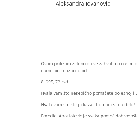
Aleksandra Jovanovic
Ovom prilikom želimo da se zahvalimo našim
namirnice u iznosu od
8. 995, 72 rsd.
Hvala vam što nesebično pomažete bolesnoj i 
Hvala vam što ste pokazali humanost na delu!
Porodici Apostolović je svaka pomoć dobrodošl