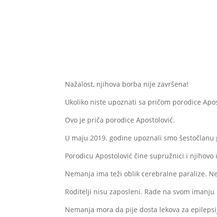
Nažalost, njihova borba nije završena!
Ukoliko niste upoznati sa pričom porodice Apos
Ovo je priča porodice Apostolović.
U maju 2019. godine upoznali smo šestočlanu p
Porodicu Apostolović čine supružnici i njihovo č
Nemanja ima teži oblik cerebralne paralize. N
Roditelji nisu zaposleni. Rade na svom imanju
Nemanja mora da pije dosta lekova za epilepsi