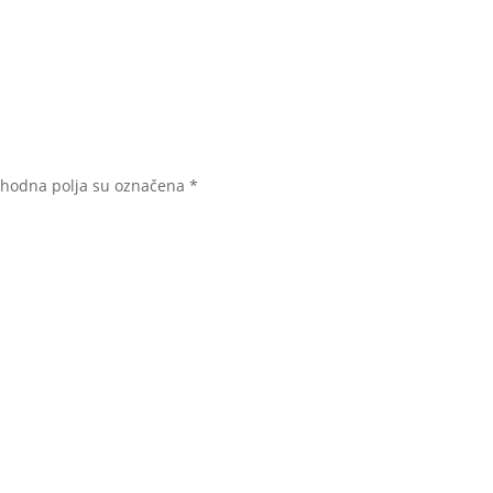
hodna polja su označena
*