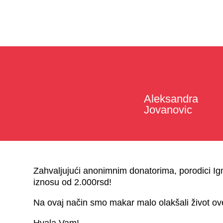
Aleksandra
Jovanovic
Zahvaljujući anonimnim donatorima, porodici Ignja
iznosu od 2.000rsd!
Na ovaj način smo makar malo olakšali život ove