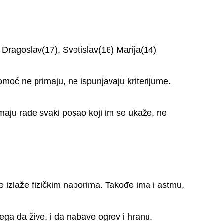
 Dragoslav(17), Svetislav(16) Marija(14)
oć ne primaju, ne ispunjavaju kriterijume.
 imaju rade svaki posao koji im se ukaže, ne
e izlaže fizičkim naporima. Takođe ima i astmu,
ega da žive, i da nabave ogrev i hranu.