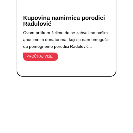
Kupovina namirnica porodici
Radulović
Ovom prilikom želimo da se zahvalimo našim
anonimnim donatorima, koji su nam omogućili
da pomognemo porodici Radulović...
PROČITAJ VIŠE