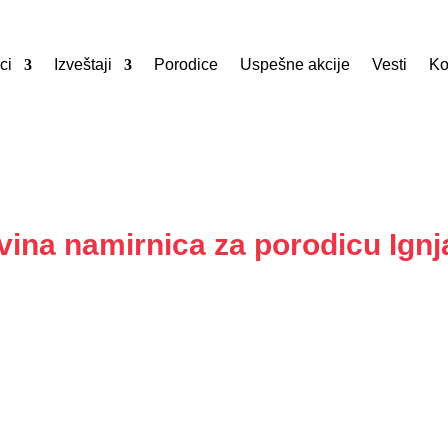
ci
Izveštaji
Porodice
Uspešne akcije
Vesti
Ko
ina namirnica za porodicu Ignj