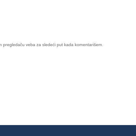
m pregledaču veba za sledeći put kada komentarišem.