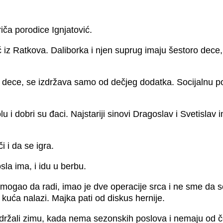
iča porodice Ignjatović.
iz Ratkova. Daliborka i njen suprug imaju šestoro dece,
ece, se izdržava samo od dečjeg dodatka. Socijalnu pom
u i dobri su đaci. Najstariji sinovi Dragoslav i Svetislav
 i da se igra.
la ima, i idu u berbu.
e mogao da radi, imao je dve operacije srca i ne sme da s
uća nalazi. Majka pati od diskus hernije.
zdržali zimu, kada nema sezonskih poslova i nemaju od č