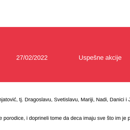
27/02/2022
Uspešne akcije
tović, tj. Dragoslavu, Svetislavu, Mariji, Nadi, Danici i 
 porodice, i doprineli tome da deca imaju sve što im je 