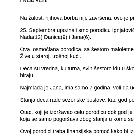
Hvala Vam!
Na žalost, njihova borba nije završena, ovo je pr
25. Septembra upoznali smo porodicu Ignjatović 
Nada(12) Danica(9) i Jana(6).
Ova osmočlana porodica, sa šestoro maloletne d
Žive u staroj, trošnoj kući.
Deca su vredna, kulturna, svih šestoro idu u škol
biraju.
Najmlađa je Jana, ima samo 7 godina, voli da uči
Starija deca rade sezonske poslove, kad god pos
Otac, koji je izdržavao celu porodicu dok god j
koja se samo pogoršava zbog stanja u kome se k
Ovoj porodici treba finansijska pomoć kako bi i