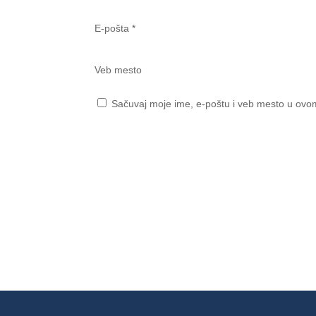
E-pošta
*
Veb mesto
Sačuvaj moje ime, e-poštu i veb mesto u ovo