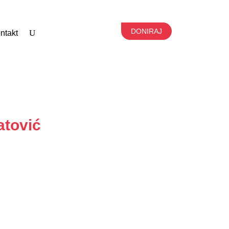
DONIRAJ
ntakt
atović