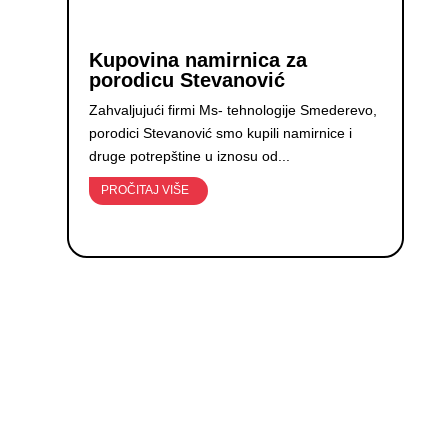
Kupovina namirnica za
porodicu Stevanović
Zahvaljujući firmi Ms- tehnologije Smederevo,
porodici Stevanović smo kupili namirnice i
druge potrepštine u iznosu od...
PROČITAJ VIŠE