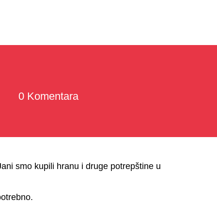
0 Komentara
Jani smo kupili hranu i druge potrepštine u
potrebno.