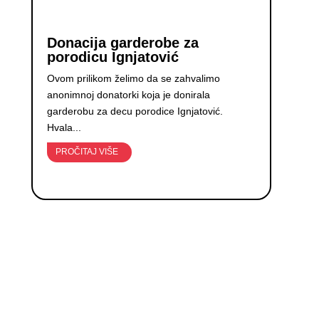
Donacija garderobe za
porodicu Ignjatović
Ovom prilikom želimo da se zahvalimo
anonimnoj donatorki koja je donirala
garderobu za decu porodice Ignjatović.
Hvala...
PROČITAJ VIŠE