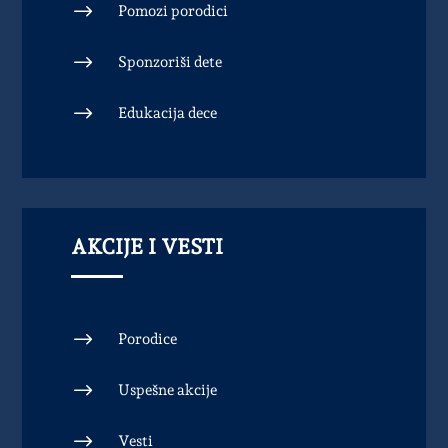
$
Pomozi porodici
$
Sponzoriši dete
$
Edukacija dece
AKCIJE I VESTI
$
Porodice
$
Uspešne akcije
$
Vesti