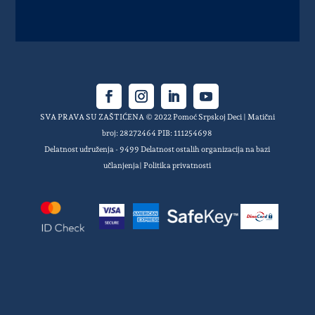
SVA PRAVA SU ZAŠTIĆENA © 2022 Pomoć Srpskoj Deci | Matični
broj: 28272464 PIB: 111254698
Delatnost udruženja - 9499 Delatnost ostalih organizacija na bazi
učlanjenja|
Politika privatnosti