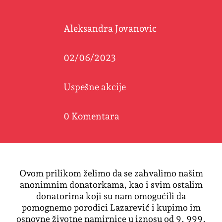
Aleksandra Jovanovic
02/06/2023
Uspešne akcije
0 Komentara
Ovom prilikom želimo da se zahvalimo našim
anonimnim donatorkama, kao i svim ostalim
donatorima koji su nam omogućili da
pomognemo porodici Lazarević i kupimo im
osnovne životne namirnice u iznosu od 9. 999,