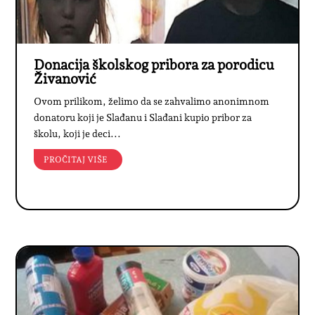
Donacija školskog pribora za porodicu
Živanović
Ovom prilikom, želimo da se zahvalimo anonimnom
donatoru koji je Slađanu i Slađani kupio pribor za
školu, koji je deci...
PROČITAJ VIŠE