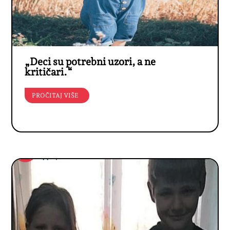
„Deci su potrebni uzori, a ne
kritičari.“
PROČITAJ VIŠE