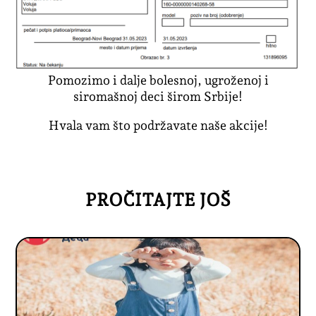
Pomozimo i dalje bolesnoj, ugroženoj i
siromašnoj deci širom Srbije!
Hvala vam što podržavate naše akcije!
PROČITAJTE JOŠ