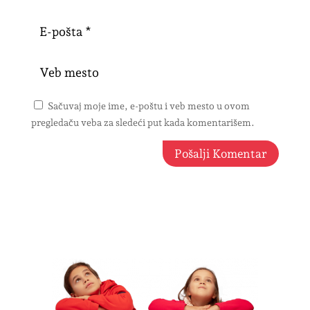
Sačuvaj moje ime, e-poštu i veb mesto u ovom
pregledaču veba za sledeći put kada komentarišem.
Pošalji Komentar