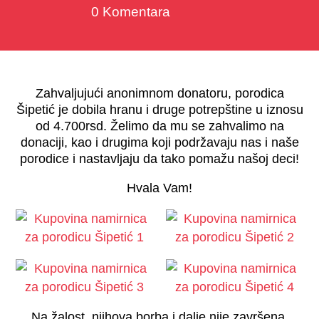
0 Komentara
Zahvaljujući anonimnom donatoru, porodica
Šipetić je dobila hranu i druge potrepštine u iznosu
od 4.700rsd. Želimo da mu se zahvalimo na
donaciji, kao i drugima koji podržavaju nas i naše
porodice i nastavljaju da tako pomažu našoj deci!
Hvala Vam!
Na žalost, njihova borba i dalje nije završena.