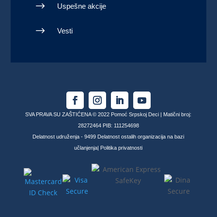
$
Uspešne akcije
$
Vesti
SVA PRAVA SU ZAŠTIĆENA © 2022 Pomoć Srpskoj Deci | Matični broj:
28272464 PIB: 111254698
Delatnost udruženja - 9499 Delatnost ostalih organizacija na bazi
učlanjenja|
Politika privatnosti