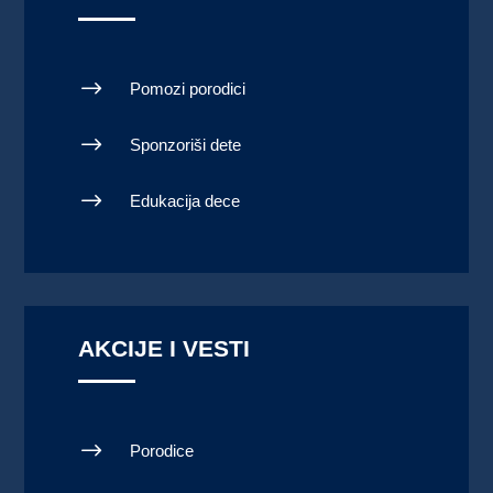
$
Pomozi porodici
$
Sponzoriši dete
$
Edukacija dece
AKCIJE I VESTI
$
Porodice