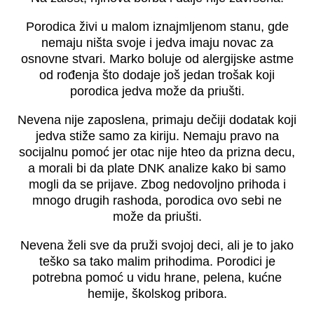
Porodica živi u malom iznajmljenom stanu, gde
nemaju ništa svoje i jedva imaju novac za
osnovne stvari. Marko boluje od alergijske astme
od rođenja što dodaje još jedan trošak koji
porodica jedva može da priušti.
Nevena nije zaposlena, primaju dečiji dodatak koji
jedva stiže samo za kiriju. Nemaju pravo na
socijalnu pomoć jer otac nije hteo da prizna decu,
a morali bi da plate DNK analize kako bi samo
mogli da se prijave. Zbog nedovoljno prihoda i
mnogo drugih rashoda, porodica ovo sebi ne
može da priušti.
Nevena želi sve da pruži svojoj deci, ali je to jako
teško sa tako malim prihodima. Porodici je
potrebna pomoć u vidu hrane, pelena, kućne
hemije, školskog pribora.