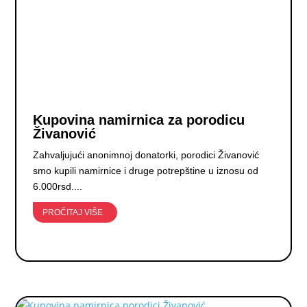
Kupovina namirnica za porodicu
Živanović
Zahvaljujući anonimnoj donatorki, porodici Živanović
smo kupili namirnice i druge potrepštine u iznosu od
6.000rsd....
PROČITAJ VIŠE