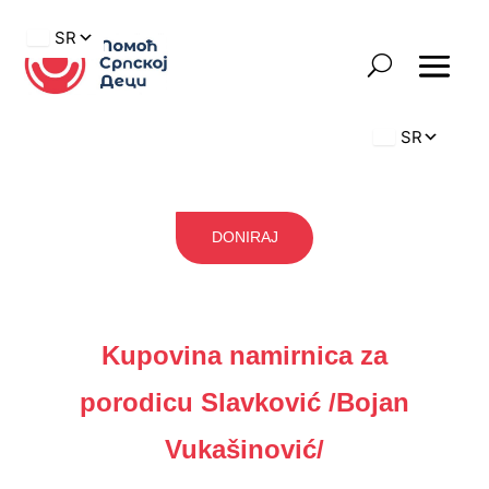
DONIRAJ
Kupovina namirnica za
porodicu Slavković /Bojan
Vukašinović/