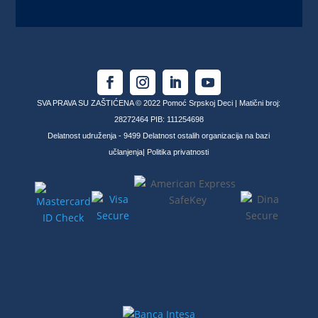
SVA PRAVA SU ZAŠTIĆENA © 2022 Pomoć Srpskoj Deci | Matični broj:
28272464 PIB: 111254698
Delatnost udruženja - 9499 Delatnost ostalih organizacija na bazi
učlanjenja|
Politika privatnosti