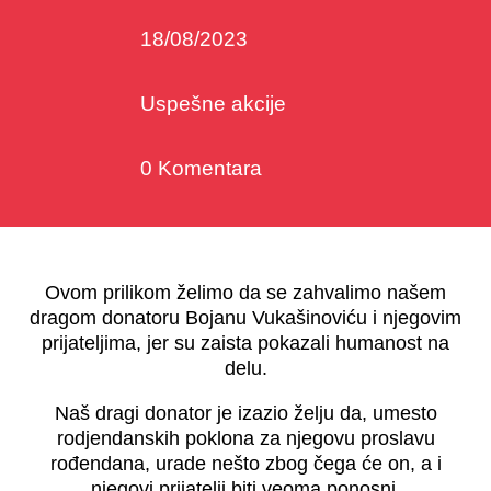
18/08/2023
Uspešne akcije
0 Komentara
Ovom prilikom želimo da se zahvalimo našem
dragom donatoru Bojanu Vukašinoviću i njegovim
prijateljima, jer su zaista pokazali humanost na
delu.
Naš dragi donator je izazio želju da, umesto
rodjendanskih poklona za njegovu proslavu
rođendana, urade nešto zbog čega će on, a i
njegovi prijatelji biti veoma ponosni.