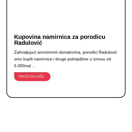
Kupovina namirnica za porodicu
Radulović
Zahvaljujući anonimnim donatorima, porodici Radulović
smo kupili namirnice i druge potrepštine u iznosu od
5.000rsd....
PROČITAJ VIŠE