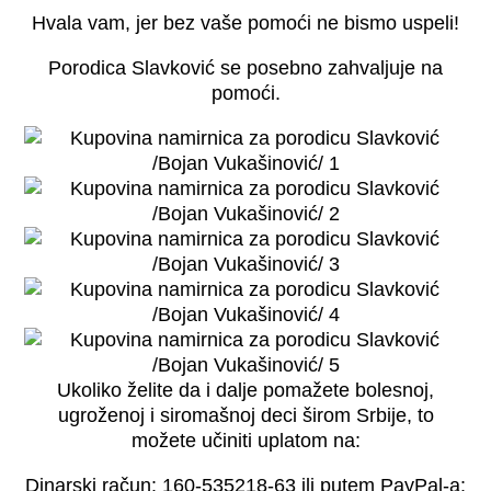
Hvala vam, jer bez vaše pomoći ne bismo uspeli!
Porodica Slavković se posebno zahvaljuje na
pomoći.
Ukoliko želite da i dalje pomažete bolesnoj,
ugroženoj i siromašnoj deci širom Srbije, to
možete učiniti uplatom na:
Dinarski račun: 160-535218-63 ili putem PayPal-a: