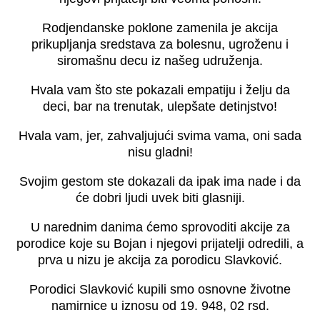
Rodjendanske poklone zamenila je akcija
prikupljanja sredstava za bolesnu, ugroženu i
siromašnu decu iz našeg udruženja.
Hvala vam što ste pokazali empatiju i želju da
deci, bar na trenutak, ulepšate detinjstvo!
Hvala vam, jer, zahvaljujući svima vama, oni sada
nisu gladni!
Svojim gestom ste dokazali da ipak ima nade i da
će dobri ljudi uvek biti glasniji.
U narednim danima ćemo sprovoditi akcije za
porodice koje su Bojan i njegovi prijatelji odredili, a
prva u nizu je akcija za porodicu Slavković.
Porodici Slavković kupili smo osnovne životne
namirnice u iznosu od 19. 948, 02 rsd.