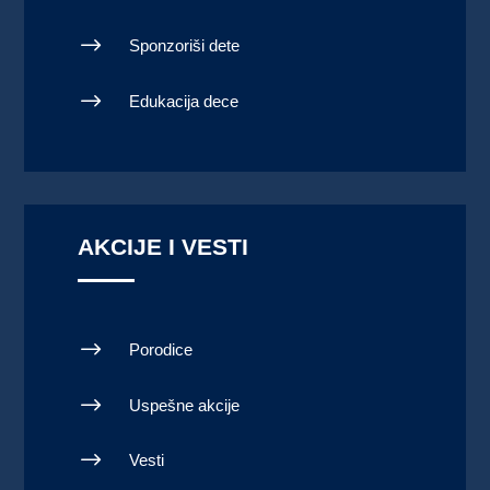
$
Sponzoriši dete
$
Edukacija dece
AKCIJE I VESTI
$
Porodice
$
Uspešne akcije
$
Vesti