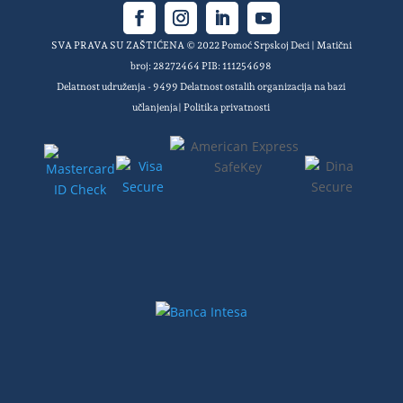
SVA PRAVA SU ZAŠTIĆENA © 2022 Pomoć Srpskoj Deci | Matični
broj: 28272464 PIB: 111254698
Delatnost udruženja - 9499 Delatnost ostalih organizacija na bazi
učlanjenja|
Politika privatnosti