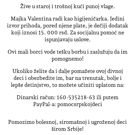
Žive u staroj i trošnoj kući punoj vlage.
Majka Valentina radi kao higijeničarka. Jedini
izvor prihoda, pored njene plate, je dečiji dodatak
koji iznosi 15. 000 rsd. Za socijalnu pomoć ne
ispunjavaju uslove.
Ovi mali borci vode tešku borbu i zaslužuju da im
pomognemo!
Ukoliko želite da i dalje pomažete ovoj divnoj
deci i obezbedite im, bar na trenutak, bolje i
lepše detinjstvo, to možete učiniti uplatom na:
Dinarski račun: 160-535218-63 ili putem
PayPal-a: pomocsrpskojdeci
Pomozimo bolesnoj, siromašnoj i ugroženoj deci
širom Srbije!