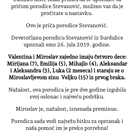
pričom porodice Stevanović, molimo vas da je
pročitate u nastavku.
Ovo je priča porodice Stevanović.
Devetočlanu porodicu Stevanović iz Surdulice
upoznali smo 26. jula 2019. godine.
Valentina i Miroslav zajedno imaju četvoro dece:
Mirijana (7), Emilija (5), Mihajlo (4), Aleksandar
i Aleksandra (3), Luka (2 meseca) i staraju se o
Miroslavljevom sinu Veljku (15) iz prvog braka.
Nažalost, ova porodica je pre dve godine izgubila
svoj oslonac i najveću podršku.
Miroslav je, nažalost, iznenada preminuo.
Porodica sada vodi najtežu bitku za opstanak i
naša pomoć im je preko potrebna!