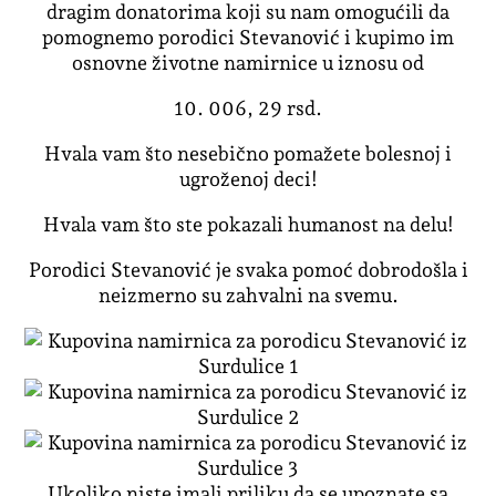
dragim donatorima koji su nam omogućili da
pomognemo porodici Stevanović i kupimo im
osnovne životne namirnice u iznosu od
10. 006, 29 rsd.
Hvala vam što nesebično pomažete bolesnoj i
ugroženoj deci!
Hvala vam što ste pokazali humanost na delu!
Porodici Stevanović je svaka pomoć dobrodošla i
neizmerno su zahvalni na svemu.
Ukoliko niste imali priliku da se upoznate sa