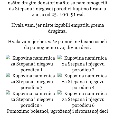
našim dragim donatorima što su nam omogućili
da Stepanu i njegovoj porodici kupimo hranu u
iznosu od 25. 400, 51 rsd.
Hvala vam, jer niste izgubili empatiju prema
drugima.
Hvala vam, jer bez vaše pomoći ne bismo uspeli
da pomognemo ovoj divnoj deci.
Pomozimo bolesnoj, ugroženoj i siromašnoj deci