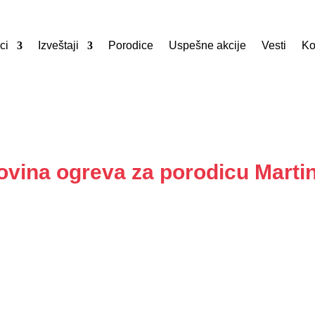
ci
Izveštaji
Porodice
Uspešne akcije
Vesti
Ko
vina ogreva za porodicu Marti