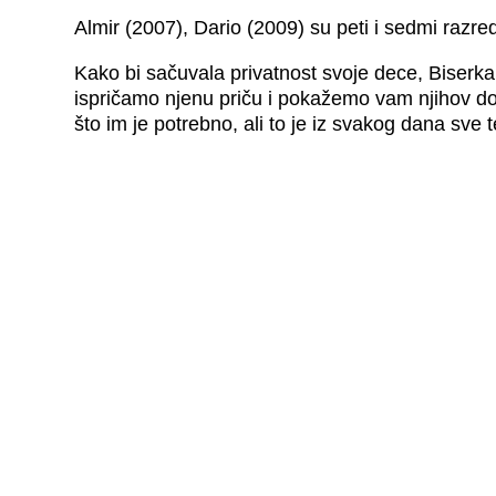
Almir (2007), Dario (2009) su peti i sedmi razred
Kako bi sačuvala privatnost svoje dece, Biserka 
ispričamo njenu priču i pokažemo vam njihov dom
što im je potrebno, ali to je iz svakog dana sve 