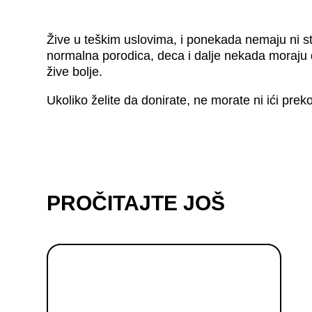
Žive u teškim uslovima, i ponekada nemaju ni st
normalna porodica, deca i dalje nekada moraju
žive bolje.
Ukoliko želite da donirate, ne morate ni ići pre
PROČITAJTE JOŠ