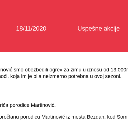
18/11/2020
Uspešne akcije
inović smo obezbedili ogrev za zimu u iznosu od 13.000rs
ći, koja im je bila neizmerno potrebna u ovoj sezoni.
riča porodice Martinović.
ročlanu porodicu Martinović iz mesta Bezdan, kod Sombo