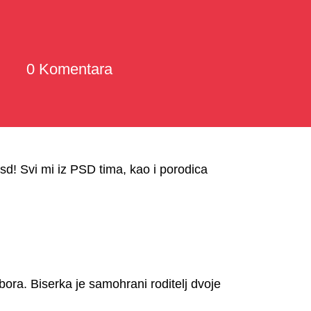
0 Komentara
d! Svi mi iz PSD tima, kao i porodica
ra. Biserka je samohrani roditelj dvoje