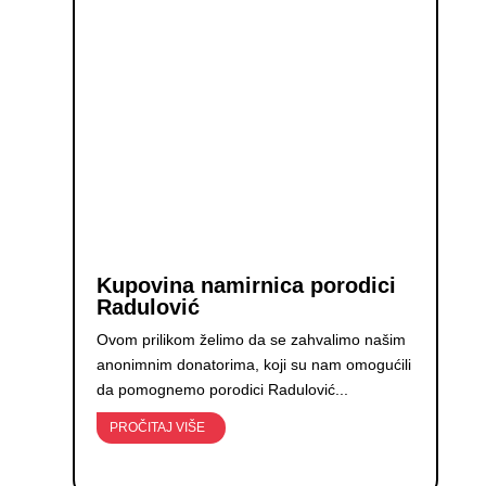
Kupovina namirnica porodici
Radulović
Ovom prilikom želimo da se zahvalimo našim
anonimnim donatorima, koji su nam omogućili
da pomognemo porodici Radulović...
PROČITAJ VIŠE