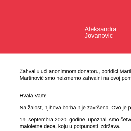
Aleksandra
Jovanovic
Zahvaljujući anonimnom donatoru, poridici Mart
Martinović smo neizmerno zahvalni na ovoj pomo
Hvala Vam!
Na žalost, njihova borba nije završena. Ovo je p
19. septembra 2020. godine, upoznali smo četvo
maloletne dece, koju u potpunosti izdržava.