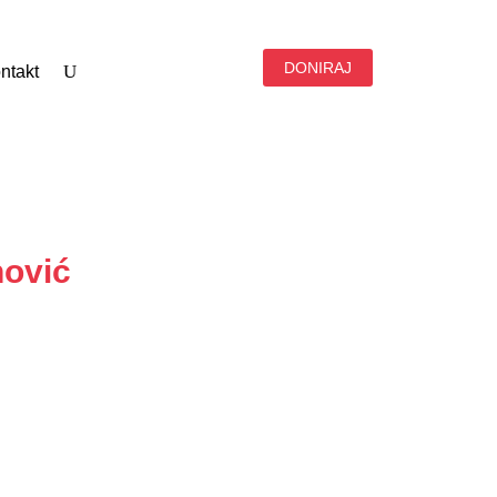
DONIRAJ
ntakt
nović