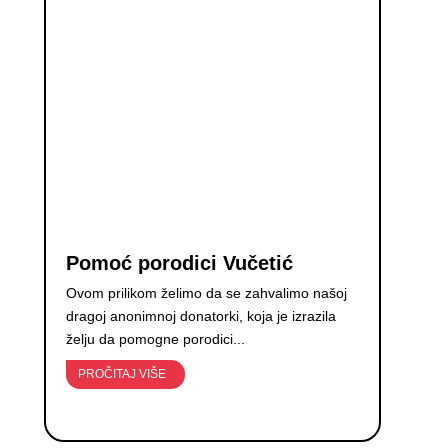
Pomoć porodici Vučetić
Ovom prilikom želimo da se zahvalimo našoj
dragoj anonimnoj donatorki, koja je izrazila
želju da pomogne porodici...
PROČITAJ VIŠE