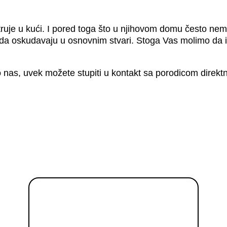
ruje u kući. I pored toga što u njihovom domu često nema
 da oskudavaju u osnovnim stvari. Stoga Vas molimo da 
ko nas, uvek možete stupiti u kontakt sa porodicom direkt