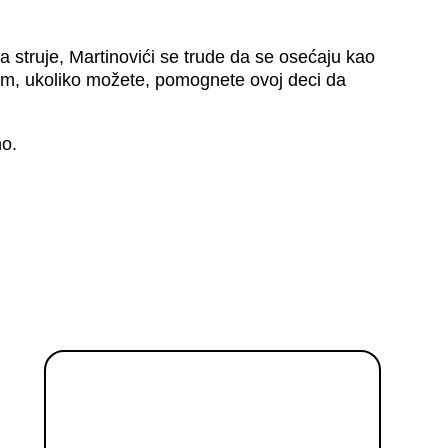
 struje, Martinovići se trude da se osećaju kao
im, ukoliko možete, pomognete ovoj deci da
no.