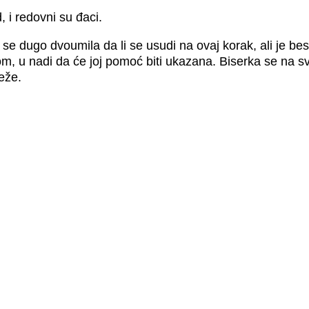
, i redovni su đaci.
se dugo dvoumila da li se usudi na ovaj korak, ali je be
, u nadi da će joj pomoć biti ukazana. Biserka se na sv
teže.