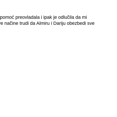
spomoć preovladala i ipak je odlučila da mi
e načine trudi da Almiru i Dariju obezbedi sve