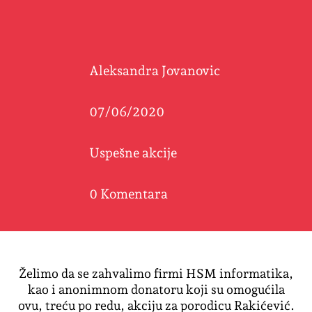
Aleksandra Jovanovic
07/06/2020
Uspešne akcije
0 Komentara
Želimo da se zahvalimo firmi HSM informatika,
kao i anonimnom donatoru koji su omogućila
ovu, treću po redu, akciju za porodicu Rakićević.