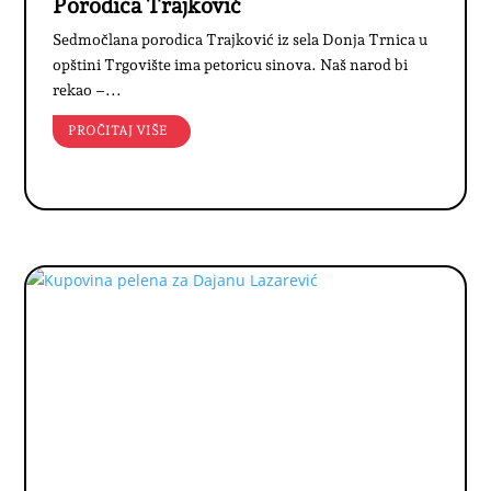
Porodica Trajković
Sedmočlana porodica Trajković iz sela Donja Trnica u
opštini Trgovište ima petoricu sinova. Naš narod bi
rekao –...
PROČITAJ VIŠE