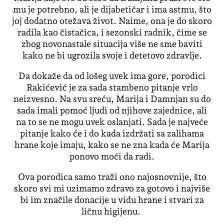
mu je potrebno, ali je dijabetičar i ima astmu, što
joj dodatno otežava život. Naime, ona je do skoro
radila kao čistačica, i sezonski radnik, čime se
zbog novonastale situacija više ne sme baviti
kako ne bi ugrozila svoje i detetovo zdravlje.
Da dokaže da od lošeg uvek ima gore, porodici
Rakićević je za sada stambeno pitanje vrlo
neizvesno. Na svu sreću, Marija i Damnjan su do
sada imali pomoć ljudi od njihove zajednice, ali
na to se ne mogu uvek oslanjati. Sada je najveće
pitanje kako će i do kada izdržati sa zalihama
hrane koje imaju, kako se ne zna kada će Marija
ponovo moći da radi.
Ova porodica samo traži ono najosnovnije, što
skoro svi mi uzimamo zdravo za gotovo i najviše
bi im značile donacije u vidu hrane i stvari za
ličnu higijenu.