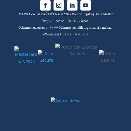
SVA PRAVA SU ZAŠTIĆENA © 2022 Pomoć Srpskoj Deci | Matični
broj: 28272464 PIB: 111254698
Delatnost udruženja - 9499 Delatnost ostalih organizacija na bazi
učlanjenja|
Politika privatnosti