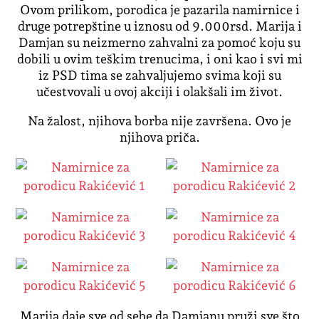
Ovom prilikom, porodica je pazarila namirnice i
druge potrepštine u iznosu od 9.000rsd. Marija i
Damjan su neizmerno zahvalni za pomoć koju su
dobili u ovim teškim trenucima, i oni kao i svi mi
iz PSD tima se zahvaljujemo svima koji su
učestvovali u ovoj akciji i olakšali im život.
Na žalost, njihova borba nije završena. Ovo je
njihova priča.
Marija daje sve od sebe da Damjanu pruži sve što