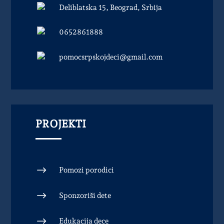
Deliblatska 15, Beograd, Srbija
0652861888
pomocsrpskojdeci@gmail.com
PROJEKTI
$
Pomozi porodici
$
Sponzoriši dete
$
Edukacija dece