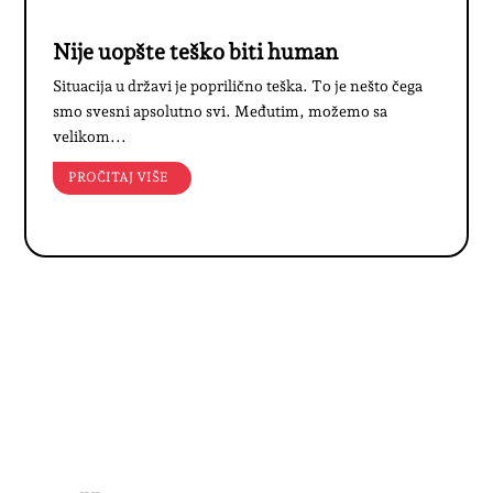
Nije uopšte teško biti human
Situacija u državi je poprilično teška. To je nešto čega
smo svesni apsolutno svi. Međutim, možemo sa
velikom...
PROČITAJ VIŠE