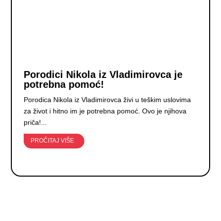
Porodici Nikola iz Vladimirovca je
potrebna pomoć!
Porodica Nikola iz Vladimirovca živi u teškim uslovima
za život i hitno im je potrebna pomoć. Ovo je njihova
priča!...
PROČITAJ VIŠE