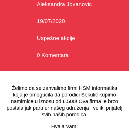
Aleksandra Jovanovic
19/07/2020
Uspešne akcije
0 Komentara
Želimo da se zahvalimo firmi HSM informatika
koja je omogućila da porodici Sekulić kupimo
namirnice u iznosu od 6.500! Ova firma je brzo
postala jak partner našeg udruženja i veliki prijatelj
svih naših porodica.
Hvala Vam!