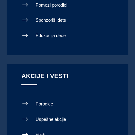
$
Pomozi porodici
$
Sponzoriši dete
$
Edukacija dece
AKCIJE I VESTI
$
Porodice
$
Uspešne akcije
$
Vesti