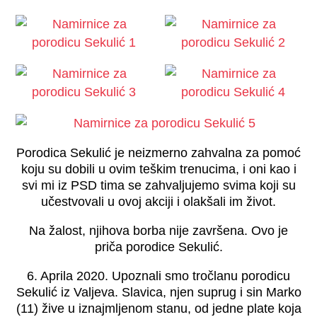
Porodica Sekulić je neizmerno zahvalna za pomoć
koju su dobili u ovim teškim trenucima, i oni kao i
svi mi iz PSD tima se zahvaljujemo svima koji su
učestvovali u ovoj akciji i olakšali im život.
Na žalost, njihova borba nije završena. Ovo je
priča porodice Sekulić.
6. Aprila 2020. Upoznali smo tročlanu porodicu
Sekulić iz Valjeva. Slavica, njen suprug i sin Marko
(11) žive u iznajmljenom stanu, od jedne plate koja