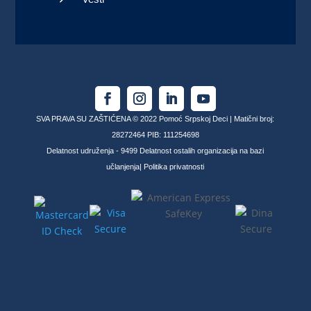
SVA PRAVA SU ZAŠTIĆENA © 2022 Pomoć Srpskoj Deci | Matični broj:
28272464 PIB: 111254698
Delatnost udruženja - 9499 Delatnost ostalih organizacija na bazi
učlanjenja|
Politika privatnosti