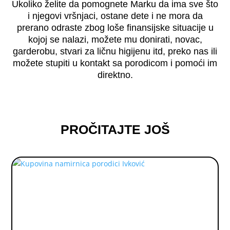
Ukoliko želite da pomognete Marku da ima sve što
i njegovi vršnjaci, ostane dete i ne mora da
prerano odraste zbog loše finansijske situacije u
kojoj se nalazi, možete mu donirati, novac,
garderobu, stvari za ličnu higijenu itd, preko nas ili
možete stupiti u kontakt sa porodicom i pomoći im
direktno.
PROČITAJTE JOŠ