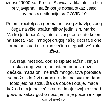
iznosi 29000rsd. Pre je i Slavica radila, ali nije bila
privljavljena, i na žalost je dobila otkaz usled
novonastale situacije sa COVID-19.
Pritom, roditelju su generalno lošeg zdravlja, zbog
čega najviše ispašta njihov jedini sin, Marko.
Marko je dobar đak, mirno i vaspitano dete kojem
na žalost, kao i mnogoj drugoj našoj deci fale one
normalne stvari u kojima većina njegovih vršnjaka
uživa.
Na kraju meseca, dok se isplate računi, kirija i
ostala dugovanja, ne ostane puno za ovog
dečaka, mada on i ne traži mnogo. Ova porodica
samo želi da živi normalno, da ima svakog dana
toplo jelo na stolu, šta da obuče i obuje, mada
kažu da im je najveći stan da imaju svoj krov nad
glavom, kakav god on bio, jer im je plaćanje kirije
veliki trošak.