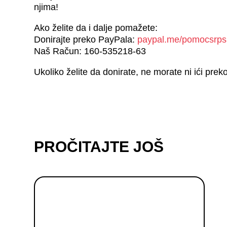
njima!
Ako želite da i dalje pomažete:
Donirajte preko PayPala:
paypal.me/pomocsrps
Naš Račun: 160-535218-63
Ukoliko želite da donirate, ne morate ni ići pre
PROČITAJTE JOŠ