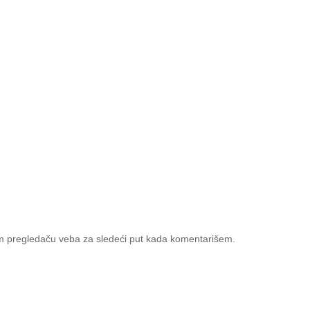
m pregledaču veba za sledeći put kada komentarišem.