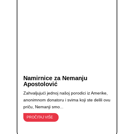
Namirnice za Nemanju
Apostolović
Zahvaljujući jednoj našoj porodici iz Amerike,
anonimnom donatoru i svima koji ste delili ovu
priču, Nemanji smo...
PROČITAJ VIŠE