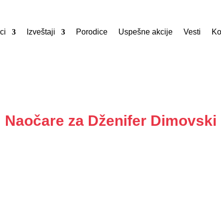
ci
Izveštaji
Porodice
Uspešne akcije
Vesti
Ko
Naočare za Dženifer Dimovski