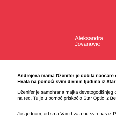
Aleksandra
Jovanovic
Andrejeva mama Dženifer je dobila naočare
Hvala na pomoći svim divnim ljudima iz Star O
Dženifer je samohrana majka devetogodišnjeg de
na red. Tu je u pomoć priskočio Star Optic iz Be
Još jednom, od srca Vam hvala od svih nas iz PS