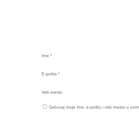
Ime
*
E-pošta
*
Veb mesto
Sačuvaj moje ime, e-poštu i veb mesto u ovo