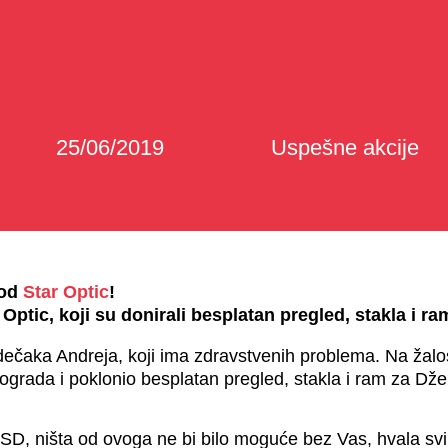
25/06/2019
Uspešne akcije
 od
Star Optic
!
ptic, koji su donirali besplatan pregled, stakla i ra
čaka Andreja, koji ima zdravstvenih problema. Na žalost
ograda i poklonio besplatan pregled, stakla i ram za Džen
D, ništa od ovoga ne bi bilo moguće bez Vas, hvala svim