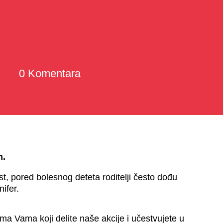
0 Komentara
m.
, pored bolesnog deteta roditelji često dođu
ifer.
a Vama koji delite naše akcije i učestvujete u