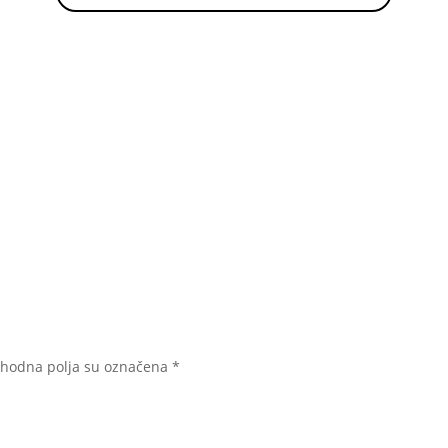
hodna polja su označena
*