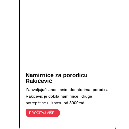
Namirnice za porodicu
Rakićević
Zahvaljujući anonimnim donatorima, porodica
Rakićević je dobila namirnice i druge
potrepštine u iznosu od 8000rsd!...
PROČITAJ VIŠE