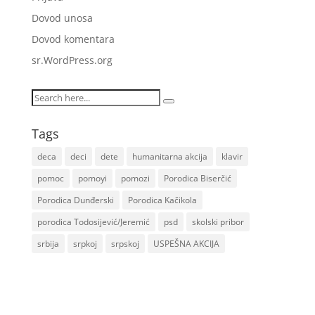
Dovod unosa
Dovod komentara
sr.WordPress.org
Tags
deca
deci
dete
humanitarna akcija
klavir
pomoc
pomoyi
pomozi
Porodica Biserčić
Porodica Dunđerski
Porodica Kačikola
porodica Todosijević/Jeremić
psd
skolski pribor
srbija
srpkoj
srpskoj
USPEŠNA AKCIJA