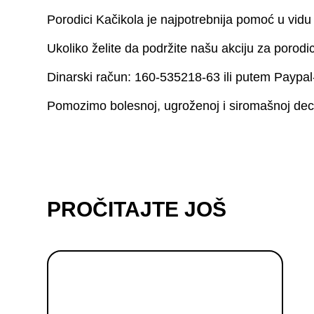
Porodici Kačikola je najpotrebnija pomoć u vidu
Ukoliko želite da podržite našu akciju za porodic
Dinarski račun: 160-535218-63 ili putem Payp
Pomozimo bolesnoj, ugroženoj i siromašnoj deci 
PROČITAJTE JOŠ