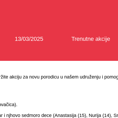
13/03/2025
Trenutne akcije
žite akciju za novu porodicu u našem udruženju i pomo
ovačica).
i njhovo sedmoro dece (Anastasija (15), Nurija (14), Snež