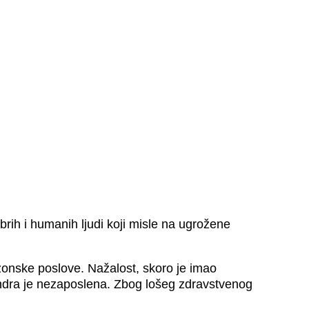
rih i humanih ljudi koji misle na ugrožene
ezonske poslove. Nažalost, skoro je imao
Sandra je nezaposlena. Zbog lošeg zdravstvenog