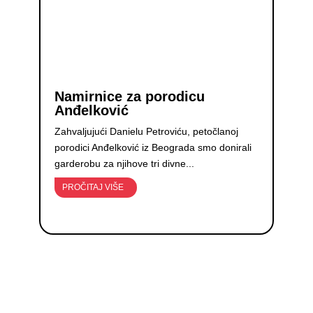
Namirnice za porodicu
Anđelković
Zahvaljujući Danielu Petroviću, petočlanoj
porodici Anđelković iz Beograda smo donirali
garderobu za njihove tri divne...
PROČITAJ VIŠE