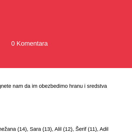
0 Komentara
gnete nam da im obezbedimo hranu i sredstva
ana (14), Sara (13), Alil (12), Šerif (11), Adil