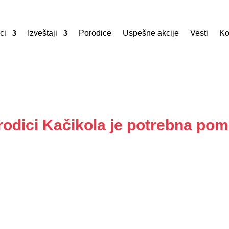
ci
Izveštaji
Porodice
Uspešne akcije
Vesti
Ko
rodici Kačikola je potrebna pom