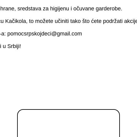
 hrane, sredstava za higijenu i očuvane garderobe.
u Kačikola, to možete učiniti tako što ćete podržati akcij
al-a: pomocsrpskojdeci@gmail.com
u Srbiji!