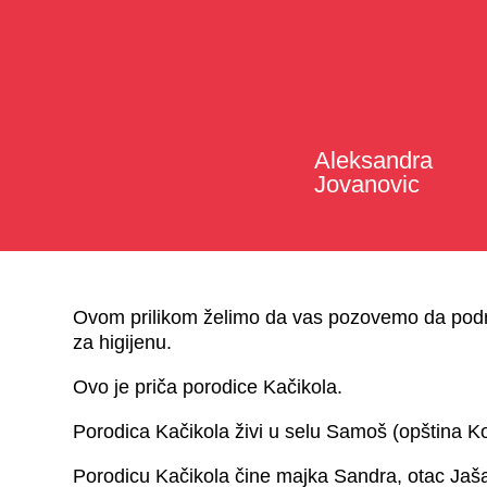
Aleksandra
Jovanovic
Ovom prilikom želimo da vas pozovemo da podr
za higijenu.
Ovo je priča porodice Kačikola.
Porodica Kačikola živi u selu Samoš (opština K
Porodicu Kačikola čine majka Sandra, otac Jašar 