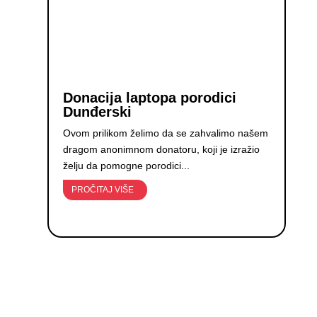
Donacija laptopa porodici
Dunđerski
Ovom prilikom želimo da se zahvalimo našem
dragom anonimnom donatoru, koji je izražio
želju da pomogne porodici...
PROČITAJ VIŠE