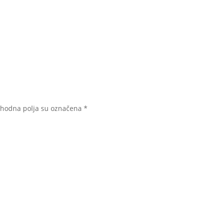
hodna polja su označena
*