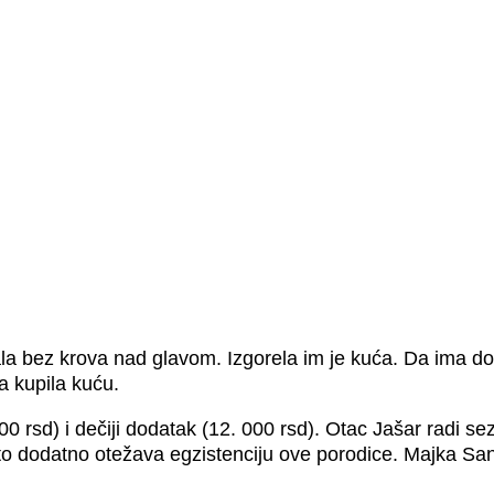
la bez krova nad glavom. Izgorela im je kuća. Da ima dob
a kupila kuću.
0 rsd) i dečiji dodatak (12. 000 rsd). Otac Jašar radi s
, što dodatno otežava egzistenciju ove porodice. Majka 