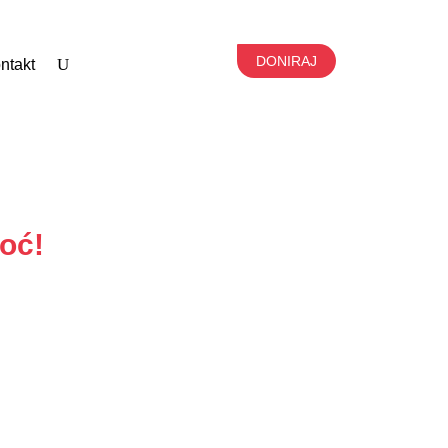
DONIRAJ
ntakt
oć!