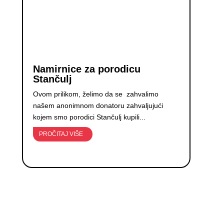
Namirnice za porodicu
Stančulj
Ovom prilikom, želimo da se zahvalimo
našem anonimnom donatoru zahvaljujući
kojem smo porodici Stančulj kupili...
PROČITAJ VIŠE