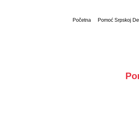
Početna
Pomoć Srpskoj De
Po