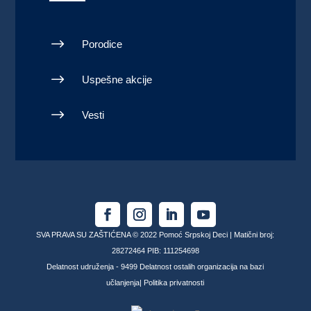
$
Porodice
$
Uspešne akcije
$
Vesti
SVA PRAVA SU ZAŠTIĆENA © 2022 Pomoć Srpskoj Deci | Matični broj:
28272464 PIB: 111254698
Delatnost udruženja - 9499 Delatnost ostalih organizacija na bazi
učlanjenja|
Politika privatnosti