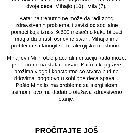
dvoje dece, Mihajlo (10) i Mila (7).
Katarina trenutno ne može da radi zbog
zdravstvenih problema, i zavisi od socijalne
pomoći koja iznosi 9.600 mesečno kako bi deci
mogla da priušti osnovne stvari. Mihajlo ima
problema sa laringitisom i alergijskom astmom.
Mihajlov i Milin otac plaća alimentaciju kada može,
jer ni on nema stalan posao. Kuću u kojoj žive
prožima vlaga i konstantno se stvara buđ na
zidovima, pogotovo u sobi gde deca spavaju.
Pošto Mihajlo ima problema sa alergijskom
astmom, ovo mu dodatno otežava zdravstveno
stanje.
PROČITAJTE JOŠ