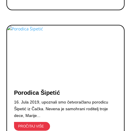
Porodica Šipetić
16. Jula 2019, upoznali smo četvoračlanu porodicu
Šipetić iz Čačka. Nevena je samohrani roditelj troje
dece, Marije...
PROČITAJ VIŠE