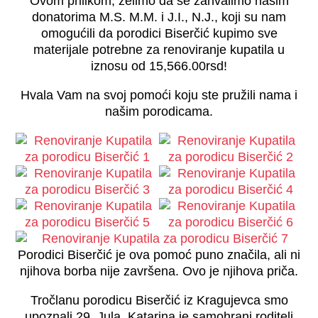
Ovom prilikom, želimo da se zahvalimo našim
donatorima M.S. M.M. i J.I., N.J., koji su nam
omogućili da porodici Biserčić kupimo sve
materijale potrebne za renoviranje kupatila u
iznosu od 15,566.00rsd!
Hvala Vam na svoj pomoći koju ste pružili nama i
našim porodicama.
Porodici Biserčić je ova pomoć puno značila, ali ni
njihova borba nije završena. Ovo je njihova priča.
Tročlanu porodicu Biserčić iz Kragujevca smo
upoznali 29. Jula. Katarina je samohrani roditelj