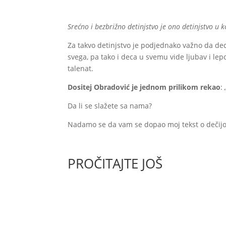
Srećno i bezbrižno detinjstvo je ono detinjstvo 
Za takvo detinjstvo je podjednako važno da de
svega, pa tako i deca u svemu vide ljubav i lep
talenat.
Dositej Obradović je jednom prilikom rekao
:
Da li se slažete sa nama?
Nadamo se da vam se dopao moj tekst o dečijoj 
PROČITAJTE JOŠ