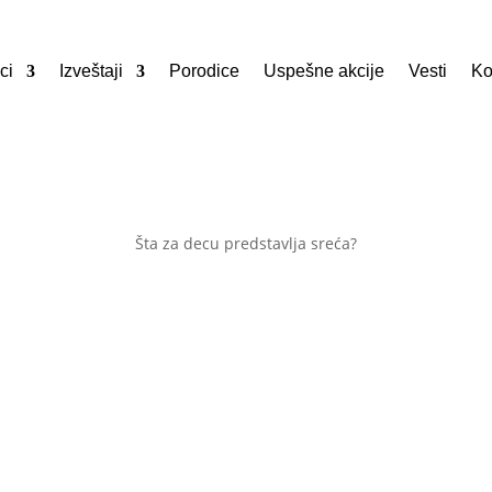
ci
Izveštaji
Porodice
Uspešne akcije
Vesti
Ko
Šta za decu predstavlja sreća?