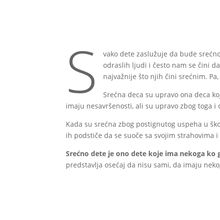
S
vako dete zaslužuje da bude srećno 
odraslih ljudi i često nam se čini da
najvažnije što njih čini srećnim. Pa,
Srećna deca su upravo ona deca koja
imaju nesavršenosti, ali su upravo zbog toga i
Kada su srećna zbog postignutog uspeha u škol
ih podstiče da se suoče sa svojim strahovima 
Srećno dete je ono dete koje ima nekoga ko 
predstavlja osećaj da nisu sami, da imaju neko