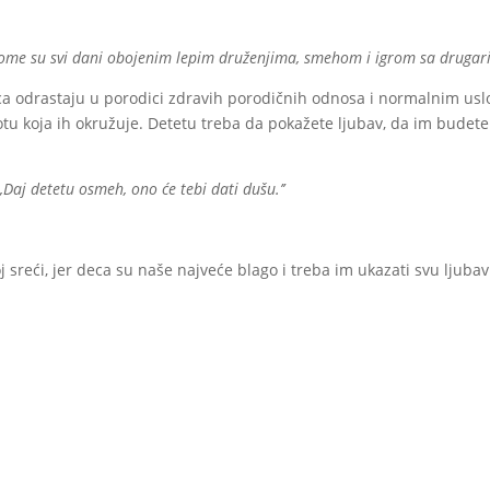
u kome su svi dani obojenim lepim druženjima, smehom i igrom sa drugar
ca odrastaju u porodici zdravih porodičnih odnosa i normalnim usl
otu koja ih okružuje. Detetu treba da pokažete ljubav, da im budete
,,Daj detetu osmeh, ono će tebi dati dušu.’’
sreći, jer deca su naše najveće blago i treba im ukazati svu ljubav