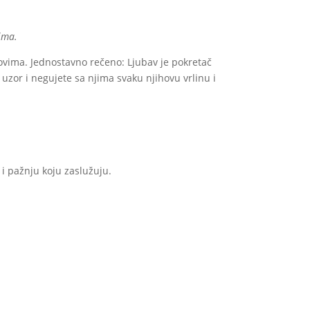
ima.
ovima. Jednostavno rečeno: Ljubav je pokretač
 uzor i negujete sa njima svaku njihovu vrlinu i
 i pažnju koju zaslužuju.