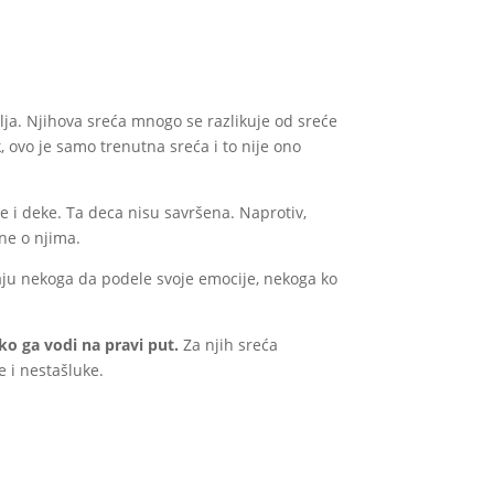
lja. Njihova sreća mnogo se razlikuje od sreće
k, ovo je samo trenutna sreća i to nije ono
 i deke. Ta deca nisu savršena. Naprotiv,
ne o njima.
aju nekoga da podele svoje emocije, nekoga ko
o ga vodi na pravi put.
Za njih sreća
e i nestašluke.