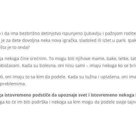
i da ima bezbrižno detinjstvo ispunjeno ljubavlju i pažnjom rodite
 je za dete dovoljna neka nova igračka, sladoled ili izlet u park. Ipa
 šta je to onda?
 nekoga čine srećnim. To mogu biti njihove mame, bake, tetke, tate
 obožavani. Kada su bolesna, oni nisu sami – imaju nekoga ko se bri
i, oni imaju to sa kim da podele. Kada su tužna i uplašena, oni im
i problemima.
ga istovremeno podstiče da upoznaje svet i istovremeno nekoga k
ga ko će im biti podrška i nekoga sa kim mogu da podele svoje tajn