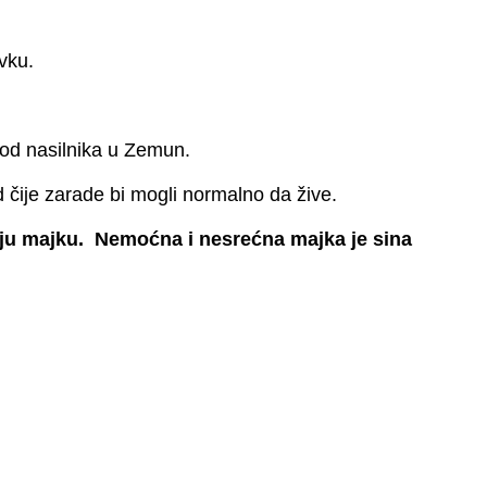
vku.
 od nasilnika u Zemun.
d čije zarade bi mogli normalno da žive.
voju majku. Nemoćna i nesrećna majka je sina