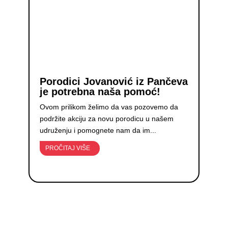
Porodici Jovanović iz Pančeva
je potrebna naša pomoć!
Ovom prilikom želimo da vas pozovemo da
podržite akciju za novu porodicu u našem
udruženju i pomognete nam da im...
PROČITAJ VIŠE