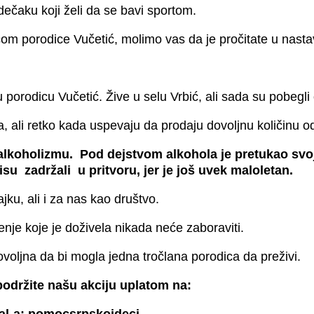
čaku koji želi da se bavi sportom.
ičom porodice Vučetić, molimo vas da je pročitate u nasta
 porodicu Vučetić. Žive u selu Vrbić, ali sada su pobegli
 ali retko kada uspevaju da prodaju dovoljnu količinu o
se alkoholizmu. Pod dejstvom alkohola je pretukao s
nisu zadržali u pritvoru, jer je još uvek maloletan.
jku, ali i za nas kao društvo.
ženje koje je doživela nikada neće zaboraviti.
ovoljna da bi mogla jedna tročlana porodica da preživi.
podržite našu akciju uplatom na:
al-a: pomocsrpskojdeci