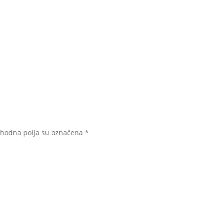
hodna polja su označena
*