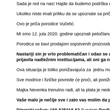
Sada je red na nas! Hajde da budemo podrška de
Ukoliko niste imali priliku da se upoznate sa pr
Ovo je priča porodice Vučetić.
Mi smo 12. jula 2020. godine upoznali petočlanu
Porodica se bavi prodajom sopstvenih proizvoda,
Nastariji sin je vrlo problematičan i odao 
prijavila nadležnim institucijama, ali oni ga 
Ova situacija je toliko ponižavajuća za jednu ma
Sve modrice i fizičke povrede će proći, ali poni
Majka Nevenka trenutno radi, ali ta plata je ned
Vaše malo je nečije sve i zato vas molim da 
Dinarski račun: 160-535218-63
ili putem
PayP