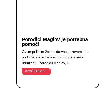
Porodici Maglov je potrebna
pomoć!
Ovom prilikom želimo da vas pozovemo da
podržite akciju za novu porodicu u našem
udruženju, porodicu Maglov, i...
PROČITAJ VIŠE