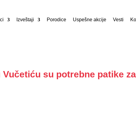
ci
Izveštaji
Porodice
Uspešne akcije
Vesti
Ko
 Vučetiću su potrebne patike za