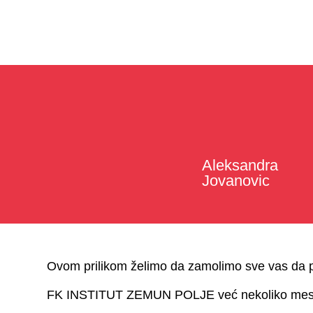
Aleksandra
Jovanovic
Ovom prilikom želimo da zamolimo sve vas da p
FK INSTITUT ZEMUN POLJE već nekoliko meseci 