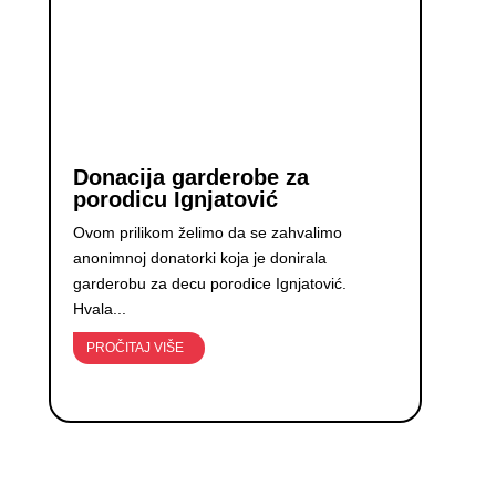
Donacija garderobe za
porodicu Ignjatović
Ovom prilikom želimo da se zahvalimo
anonimnoj donatorki koja je donirala
garderobu za decu porodice Ignjatović.
Hvala...
PROČITAJ VIŠE