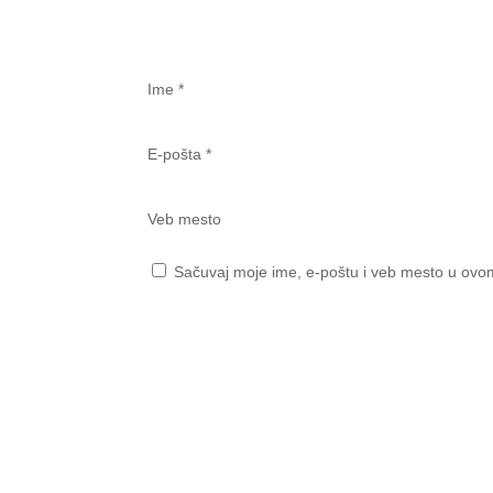
Ime
*
E-pošta
*
Veb mesto
Sačuvaj moje ime, e-poštu i veb mesto u ovo