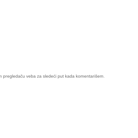
m pregledaču veba za sledeći put kada komentarišem.