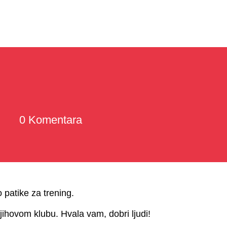
0 Komentara
patike za trening.
ovom klubu. Hvala vam, dobri ljudi!