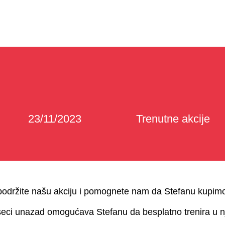
23/11/2023
Trenutne akcije
održite našu akciju i pomognete nam da Stefanu kupimo 
unazad omogućava Stefanu da besplatno trenira u njih