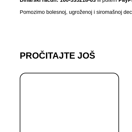
Pomozimo bolesnoj, ugroženoj i siromašnoj deci
PROČITAJTE JOŠ